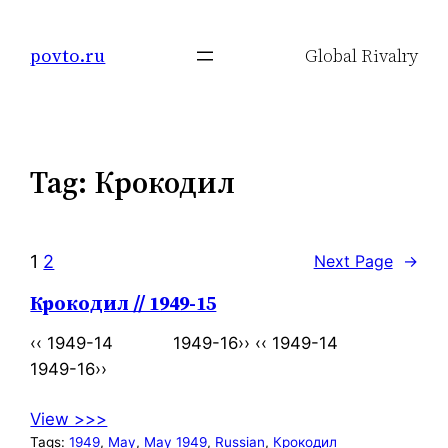
Skip
to
povto.ru
Global Rivalry
content
Tag:
Крокодил
1
2
Next Page
→
Крокодил // 1949-15
‹‹ 1949-14 1949-16›› ‹‹ 1949-14
1949-16››
View >>>
Tags:
1949
, 
May
, 
May 1949
, 
Russian
, 
Крокодил