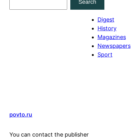
Search
e
a
Digest
r
History
c
Magazines
h
Newspapers
Sport
povto.ru
You can contact the publisher