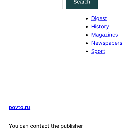
Search
e
a
Digest
r
History
c
Magazines
h
Newspapers
Sport
povto.ru
You can contact the publisher