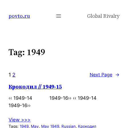
Skip
to
povto.ru
Global Rivalry
content
Tag:
1949
1
2
Next Page
→
Крокодил // 1949-15
‹‹ 1949-14 1949-16›› ‹‹ 1949-14
1949-16››
View >>>
Tags:
1949
, 
May
, 
May 1949
, 
Russian
, 
Крокодил