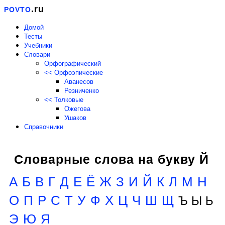
.ru
POVTO
Домой
Тесты
Учебники
Словари
Орфографический
<< Орфоэпические
Аванесов
Резниченко
<< Толковые
Ожегова
Ушаков
Справочники
Словарные слова на букву Й
А
Б
В
Г
Д
Е
Ё
Ж
З
И
Й
К
Л
М
Н
О
П
Р
С
Т
У
Ф
Х
Ц
Ч
Ш
Щ
Ъ Ы Ь
Э
Ю
Я