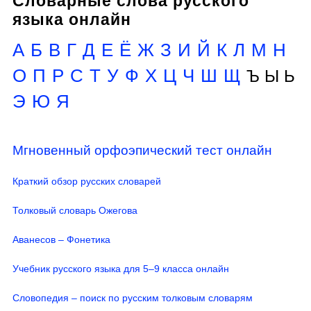
Словарные слова русского
языка онлайн
А
Б
В
Г
Д
Е
Ё
Ж
З
И
Й
К
Л
М
Н
О
П
Р
С
Т
У
Ф
Х
Ц
Ч
Ш
Щ
Ъ Ы Ь
Э
Ю
Я
Мгновенный орфоэпический тест онлайн
Краткий обзор русских словарей
Толковый словарь Ожегова
Аванесов – Фонетика
Учебник русского языка для 5–9 класса онлайн
Словопедия – поиск по русским толковым словарям