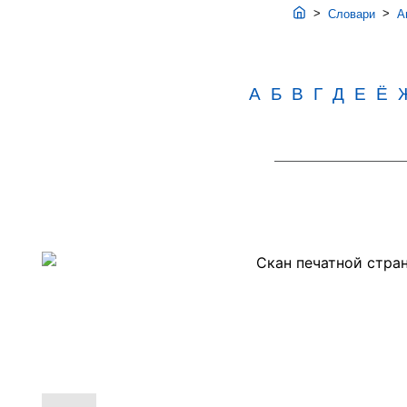
>
>
Словари
Ав
А
Б
В
Г
Д
Е
Ё
Скан
PDF-
страницы
19
словаря
Аванесова
(1983)