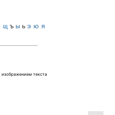
Ш
Щ
Ъ
Ы
Ь
Э
Ю
Я