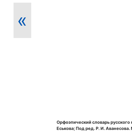
«
Орфоэпический словарь русского 
Еськова; Под ред. Р. И. Аванесова. М