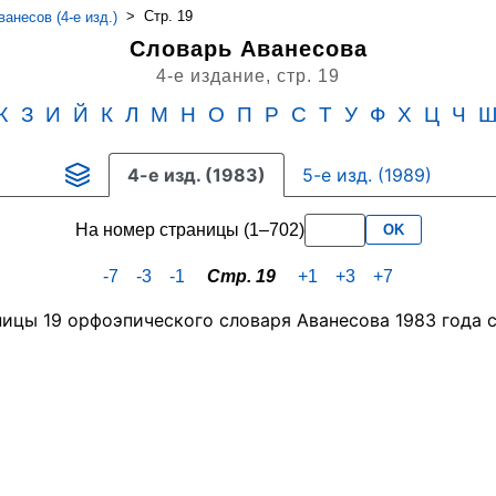
>
Стр. 19
анесов (4-е изд.)
Словарь Аванесова
4-е издание,
стр. 19
Ж
З
И
Й
К
Л
М
Н
О
П
Р
С
Т
У
Ф
Х
Ц
Ч
4-е изд. (1983)
5-е изд. (1989)
На номер страницы (1–702)
OK
-7
-3
-1
Стр. 19
+1
+3
+7