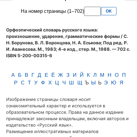
словаря
На номер страницы (1–702)
OK
Аванесова
(1983)
Орфоэпический словарь русского языка:
произношение, ударение, грамматические формы
/ С.
Н. Борунова, В. Л. Воронцова, Н. А. Еськова; Под ред. Р.
И. Аванесова. М., 1983; 4-е изд., стер. М., 1988. — 702 с.
ISBN 5-200-00315-6
А
Б
В
Г
Д
Е
Ё
Ж
З
И
Й
К
Л
М
Н
О
П
Р
С
Т
У
Ф
Х
Ц
Ч
Ш
Щ
Ъ
Ы
Ь
Э
Ю
Я
Изображение страницы словаря носит
ознакомительный характер и используется в
образовательном процессе. Права на данное издание
принадлежат законным владельцам, включая авторов и
издательство «Русский язык».
Размещение иллюстративных материалов