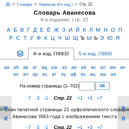
>
>
>
Стр. 22
Словари
Аванесов (4-е изд.)
Словарь Аванесова
4-е издание,
стр. 22
А
Б
В
Г
Д
Е
Ё
Ж
З
И
Й
К
Л
М
Н
О
П
Р
С
Т
У
Ф
Х
Ц
Ч
Ш
Щ
Ъ
Ы
Ь
Э
Ю
Я
4-е изд. (1983)
5-е изд. (1989)
аа
аб
ав
аг
ад
аж
аз
аи
ай
ак
ал
ам
ан
ао
ап
ар
ас
ат
ау
аф
ах
ац
аш
аэ
На номер страницы (1–702)
OK
-7
-3
-1
Стр. 22
+1
+3
+7
«
»
Скан
«
»
PDF-
страницы
-7
-3
-1
Стр. 22
+1
+3
+7
22