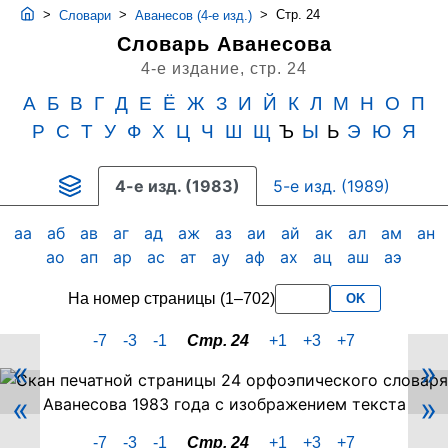
>
>
>
Стр. 24
Словари
Аванесов (4-е изд.)
Словарь Аванесова
4-е издание,
стр. 24
А
Б
В
Г
Д
Е
Ё
Ж
З
И
Й
К
Л
М
Н
О
П
Р
С
Т
У
Ф
Х
Ц
Ч
Ш
Щ
Ъ
Ы
Ь
Э
Ю
Я
4-е изд. (1983)
5-е изд. (1989)
аа
аб
ав
аг
ад
аж
аз
аи
ай
ак
ал
ам
ан
ао
ап
ар
ас
ат
ау
аф
ах
ац
аш
аэ
На номер страницы (1–702)
OK
-7
-3
-1
Стр. 24
+1
+3
+7
«
»
Скан
«
»
PDF-
страницы
-7
-3
-1
Стр. 24
+1
+3
+7
24