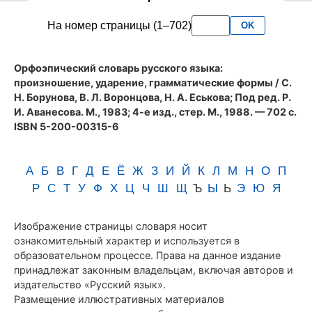
словаря
На номер страницы (1–702)
OK
Аванесова
(1983)
Орфоэпический словарь русского языка:
произношение, ударение, грамматические формы
/ С.
Н. Борунова, В. Л. Воронцова, Н. А. Еськова; Под ред. Р.
И. Аванесова. М., 1983; 4-е изд., стер. М., 1988. — 702 с.
ISBN 5-200-00315-6
А
Б
В
Г
Д
Е
Ё
Ж
З
И
Й
К
Л
М
Н
О
П
Р
С
Т
У
Ф
Х
Ц
Ч
Ш
Щ
Ъ
Ы
Ь
Э
Ю
Я
Изображение страницы словаря носит
ознакомительный характер и используется в
образовательном процессе. Права на данное издание
принадлежат законным владельцам, включая авторов и
издательство «Русский язык».
Размещение иллюстративных материалов