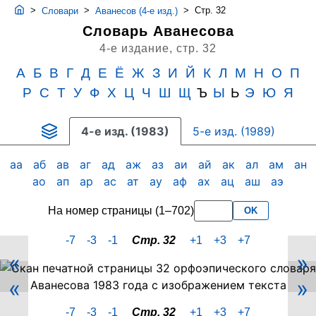
>
>
>
Стр. 32
Словари
Аванесов (4-е изд.)
Словарь Аванесова
4-е издание,
стр. 32
А
Б
В
Г
Д
Е
Ё
Ж
З
И
Й
К
Л
М
Н
О
П
Р
С
Т
У
Ф
Х
Ц
Ч
Ш
Щ
Ъ
Ы
Ь
Э
Ю
Я
4-е изд. (1983)
5-е изд. (1989)
аа
аб
ав
аг
ад
аж
аз
аи
ай
ак
ал
ам
ан
ао
ап
ар
ас
ат
ау
аф
ах
ац
аш
аэ
На номер страницы (1–702)
OK
-7
-3
-1
Стр. 32
+1
+3
+7
«
»
Скан
«
»
PDF-
страницы
-7
-3
-1
Стр. 32
+1
+3
+7
32