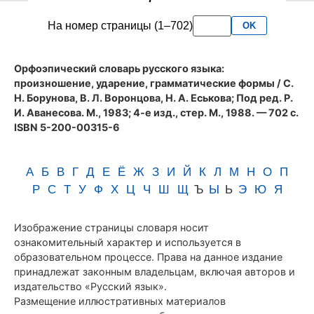
словаря
На номер страницы (1–702)
OK
Аванесова
(1983)
Орфоэпический словарь русского языка:
произношение, ударение, грамматические формы
/ С.
Н. Борунова, В. Л. Воронцова, Н. А. Еськова; Под ред. Р.
И. Аванесова. М., 1983; 4-е изд., стер. М., 1988. — 702 с.
ISBN 5-200-00315-6
А
Б
В
Г
Д
Е
Ё
Ж
З
И
Й
К
Л
М
Н
О
П
Р
С
Т
У
Ф
Х
Ц
Ч
Ш
Щ
Ъ
Ы
Ь
Э
Ю
Я
Изображение страницы словаря носит
ознакомительный характер и используется в
образовательном процессе. Права на данное издание
принадлежат законным владельцам, включая авторов и
издательство «Русский язык».
Размещение иллюстративных материалов