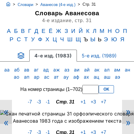
>
>
>
Стр. 31
Словари
Аванесов (4-е изд.)
Словарь Аванесова
4-е издание,
стр. 31
А
Б
В
Г
Д
Е
Ё
Ж
З
И
Й
К
Л
М
Н
О
П
Р
С
Т
У
Ф
Х
Ц
Ч
Ш
Щ
Ъ
Ы
Ь
Э
Ю
Я
4-е изд. (1983)
5-е изд. (1989)
аа
аб
ав
аг
ад
аж
аз
аи
ай
ак
ал
ам
ан
ао
ап
ар
ас
ат
ау
аф
ах
ац
аш
аэ
На номер страницы (1–702)
OK
-7
-3
-1
Стр. 31
+1
+3
+7
«
»
Скан
«
»
PDF-
страницы
-7
-3
-1
Стр. 31
+1
+3
+7
31