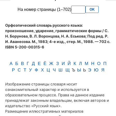
словаря
На номер страницы (1–702)
OK
Аванесова
(1983)
Орфоэпический словарь русского языка:
произношение, ударение, грамматические формы
/ С.
Н. Борунова, В. Л. Воронцова, Н. А. Еськова; Под ред. Р.
И. Аванесова. М., 1983; 4-е изд., стер. М., 1988. — 702 с.
ISBN 5-200-00315-6
А
Б
В
Г
Д
Е
Ё
Ж
З
И
Й
К
Л
М
Н
О
П
Р
С
Т
У
Ф
Х
Ц
Ч
Ш
Щ
Ъ
Ы
Ь
Э
Ю
Я
Изображение страницы словаря носит
ознакомительный характер и используется в
образовательном процессе. Права на данное издание
принадлежат законным владельцам, включая авторов и
издательство «Русский язык».
Размещение иллюстративных материалов