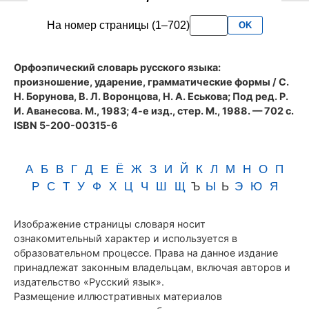
словаря
На номер страницы (1–702)
OK
Аванесова
(1983)
Орфоэпический словарь русского языка:
произношение, ударение, грамматические формы
/ С.
Н. Борунова, В. Л. Воронцова, Н. А. Еськова; Под ред. Р.
И. Аванесова. М., 1983; 4-е изд., стер. М., 1988. — 702 с.
ISBN 5-200-00315-6
А
Б
В
Г
Д
Е
Ё
Ж
З
И
Й
К
Л
М
Н
О
П
Р
С
Т
У
Ф
Х
Ц
Ч
Ш
Щ
Ъ
Ы
Ь
Э
Ю
Я
Изображение страницы словаря носит
ознакомительный характер и используется в
образовательном процессе. Права на данное издание
принадлежат законным владельцам, включая авторов и
издательство «Русский язык».
Размещение иллюстративных материалов