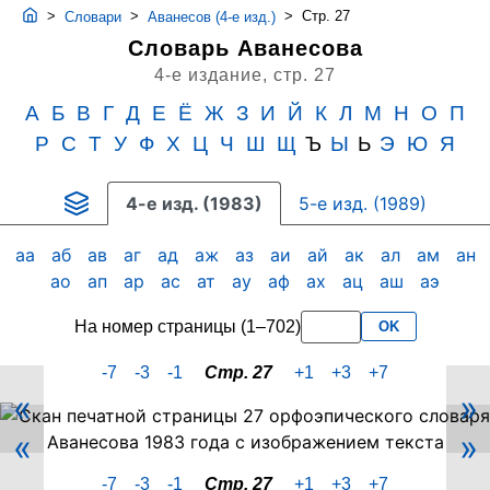
>
>
>
Стр. 27
Словари
Аванесов (4-е изд.)
Словарь Аванесова
4-е издание,
стр. 27
А
Б
В
Г
Д
Е
Ё
Ж
З
И
Й
К
Л
М
Н
О
П
Р
С
Т
У
Ф
Х
Ц
Ч
Ш
Щ
Ъ
Ы
Ь
Э
Ю
Я
4-е изд. (1983)
5-е изд. (1989)
аа
аб
ав
аг
ад
аж
аз
аи
ай
ак
ал
ам
ан
ао
ап
ар
ас
ат
ау
аф
ах
ац
аш
аэ
На номер страницы (1–702)
OK
-7
-3
-1
Стр. 27
+1
+3
+7
«
»
Скан
«
»
PDF-
страницы
-7
-3
-1
Стр. 27
+1
+3
+7
27