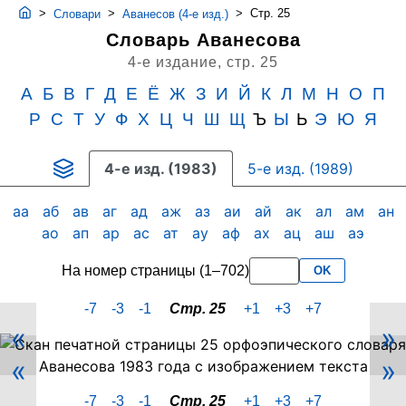
>
>
>
Стр. 25
Словари
Аванесов (4-е изд.)
Словарь Аванесова
4-е издание,
стр. 25
А
Б
В
Г
Д
Е
Ё
Ж
З
И
Й
К
Л
М
Н
О
П
Р
С
Т
У
Ф
Х
Ц
Ч
Ш
Щ
Ъ
Ы
Ь
Э
Ю
Я
4-е изд. (1983)
5-е изд. (1989)
аа
аб
ав
аг
ад
аж
аз
аи
ай
ак
ал
ам
ан
ао
ап
ар
ас
ат
ау
аф
ах
ац
аш
аэ
На номер страницы (1–702)
OK
-7
-3
-1
Стр. 25
+1
+3
+7
«
»
Скан
«
»
PDF-
страницы
-7
-3
-1
Стр. 25
+1
+3
+7
25