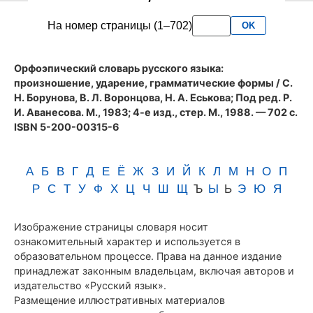
словаря
На номер страницы (1–702)
OK
Аванесова
(1983)
Орфоэпический словарь русского языка:
произношение, ударение, грамматические формы
/ С.
Н. Борунова, В. Л. Воронцова, Н. А. Еськова; Под ред. Р.
И. Аванесова. М., 1983; 4-е изд., стер. М., 1988. — 702 с.
ISBN 5-200-00315-6
А
Б
В
Г
Д
Е
Ё
Ж
З
И
Й
К
Л
М
Н
О
П
Р
С
Т
У
Ф
Х
Ц
Ч
Ш
Щ
Ъ
Ы
Ь
Э
Ю
Я
Изображение страницы словаря носит
ознакомительный характер и используется в
образовательном процессе. Права на данное издание
принадлежат законным владельцам, включая авторов и
издательство «Русский язык».
Размещение иллюстративных материалов