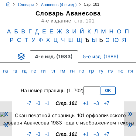
>
>
>
Стр. 101
Словари
Аванесов (4-е изд.)
Словарь Аванесова
4-е издание,
стр. 101
А
Б
В
Г
Д
Е
Ё
Ж
З
И
Й
К
Л
М
Н
О
П
Р
С
Т
У
Ф
Х
Ц
Ч
Ш
Щ
Ъ
Ы
Ь
Э
Ю
Я
4-е изд. (1983)
5-е изд. (1989)
га
гв
гд
ге
ги
гл
гм
гн
го
гр
гу
гэ
гю
гя
На номер страницы (1–702)
OK
-7
-3
-1
Стр. 101
+1
+3
+7
«
»
Скан
«
»
PDF-
страницы
-7
-3
-1
Стр. 101
+1
+3
+7
101