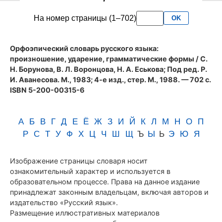
словаря
На номер страницы (1–702)
OK
Аванесова
(1983)
Орфоэпический словарь русского языка:
произношение, ударение, грамматические формы
/ С.
Н. Борунова, В. Л. Воронцова, Н. А. Еськова; Под ред. Р.
И. Аванесова. М., 1983; 4-е изд., стер. М., 1988. — 702 с.
ISBN 5-200-00315-6
А
Б
В
Г
Д
Е
Ё
Ж
З
И
Й
К
Л
М
Н
О
П
Р
С
Т
У
Ф
Х
Ц
Ч
Ш
Щ
Ъ
Ы
Ь
Э
Ю
Я
Изображение страницы словаря носит
ознакомительный характер и используется в
образовательном процессе. Права на данное издание
принадлежат законным владельцам, включая авторов и
издательство «Русский язык».
Размещение иллюстративных материалов