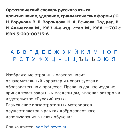
(1983)
Орфоэпический словарь русского языка:
произношение, ударение, грамматические формы
/ С.
Н. Борунова, В. Л. Воронцова, Н. А. Еськова; Под ред. Р.
И. Аванесова. М., 1983; 4-е изд., стер. М., 1988. — 702 с.
ISBN 5-200-00315-6
А
Б
В
Г
Д
Е
Ё
Ж
З
И
Й
К
Л
М
Н
О
П
Р
С
Т
У
Ф
Х
Ц
Ч
Ш
Щ
Ъ
Ы
Ь
Э
Ю
Я
Изображение страницы словаря носит
ознакомительный характер и используется в
образовательном процессе. Права на данное издание
принадлежат законным владельцам, включая авторов и
издательство «Русский язык».
Размещение иллюстративных материалов
осуществляется в рамках добросовестного
использования в целях обучения.
Для контактов:
admin@povto.ru