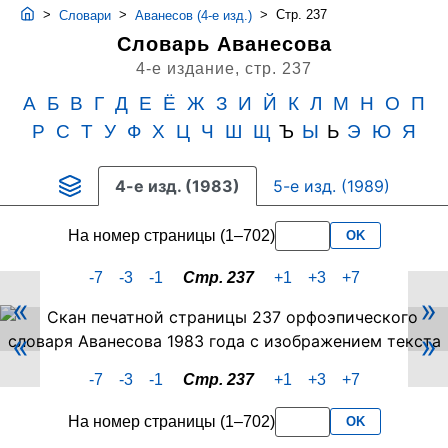
>
>
>
Стр. 237
Словари
Аванесов (4-е изд.)
Словарь Аванесова
4-е издание,
стр. 237
А
Б
В
Г
Д
Е
Ё
Ж
З
И
Й
К
Л
М
Н
О
П
Р
С
Т
У
Ф
Х
Ц
Ч
Ш
Щ
Ъ
Ы
Ь
Э
Ю
Я
4-е изд. (1983)
5-е изд. (1989)
На номер страницы (1–702)
OK
-7
-3
-1
Стр. 237
+1
+3
+7
«
»
Скан
«
»
PDF-
страницы
-7
-3
-1
Стр. 237
+1
+3
+7
237
словаря
На номер страницы (1–702)
OK
Аванесова