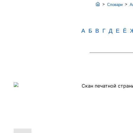
>
>
Словари
Ав
А
Б
В
Г
Д
Е
Ё
Скан
PDF-
страницы
244
словаря
Аванесова
(1983)