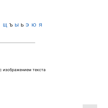
Ш
Щ
Ъ
Ы
Ь
Э
Ю
Я