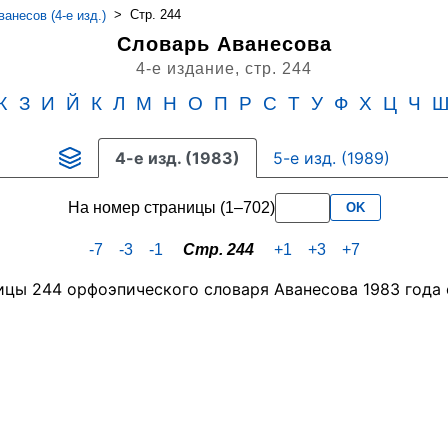
>
Стр. 244
анесов (4-е изд.)
Словарь Аванесова
4-е издание,
стр. 244
Ж
З
И
Й
К
Л
М
Н
О
П
Р
С
Т
У
Ф
Х
Ц
Ч
4-е изд. (1983)
5-е изд. (1989)
На номер страницы (1–702)
OK
-7
-3
-1
Стр. 244
+1
+3
+7