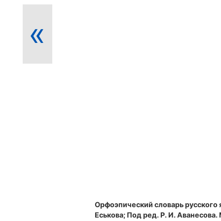
«
Орфоэпический словарь русского 
Еськова; Под ред. Р. И. Аванесова. М