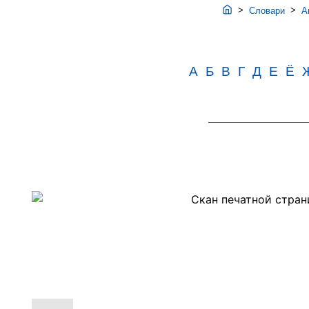
>
>
Словари
Ав
А
Б
В
Г
Д
Е
Ё
Скан
PDF-
страницы
241
словаря
Аванесова
(1983)