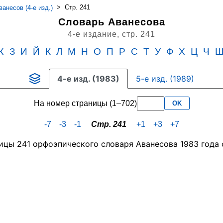
>
Стр. 241
анесов (4-е изд.)
Словарь Аванесова
4-е издание,
стр. 241
Ж
З
И
Й
К
Л
М
Н
О
П
Р
С
Т
У
Ф
Х
Ц
Ч
4-е изд. (1983)
5-е изд. (1989)
На номер страницы (1–702)
OK
-7
-3
-1
Стр. 241
+1
+3
+7