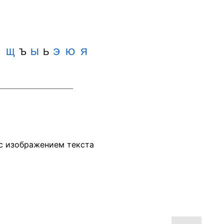
Ш
Щ
Ъ
Ы
Ь
Э
Ю
Я