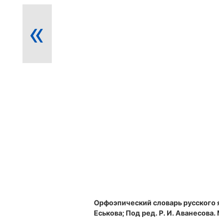
«
Орфоэпический словарь русского 
Еськова; Под ред. Р. И. Аванесова. М