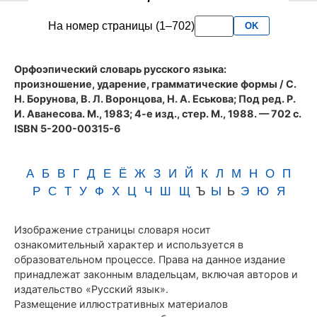
словаря
На номер страницы (1–702)
OK
Аванесова
(1983)
Орфоэпический словарь русского языка:
произношение, ударение, грамматические формы
/ С.
Н. Борунова, В. Л. Воронцова, Н. А. Еськова; Под ред. Р.
И. Аванесова. М., 1983; 4-е изд., стер. М., 1988. — 702 с.
ISBN 5-200-00315-6
А
Б
В
Г
Д
Е
Ё
Ж
З
И
Й
К
Л
М
Н
О
П
Р
С
Т
У
Ф
Х
Ц
Ч
Ш
Щ
Ъ
Ы
Ь
Э
Ю
Я
Изображение страницы словаря носит
ознакомительный характер и используется в
образовательном процессе. Права на данное издание
принадлежат законным владельцам, включая авторов и
издательство «Русский язык».
Размещение иллюстративных материалов