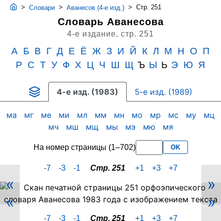
>
>
>
Стр. 251
Словари
Аванесов (4-е изд.)
Словарь Аванесова
4-е издание,
стр. 251
А
Б
В
Г
Д
Е
Ё
Ж
З
И
Й
К
Л
М
Н
О
П
Р
С
Т
У
Ф
Х
Ц
Ч
Ш
Щ
Ъ
Ы
Ь
Э
Ю
Я
4-е изд. (1983)
5-е изд. (1989)
ма
мг
ме
ми
мл
мм
мн
мо
мр
мс
му
мц
мч
мш
мщ
мы
мэ
мю
мя
На номер страницы (1–702)
OK
-7
-3
-1
Стр. 251
+1
+3
+7
«
»
Скан
«
»
PDF-
страницы
-7
-3
-1
Стр. 251
+1
+3
+7
251