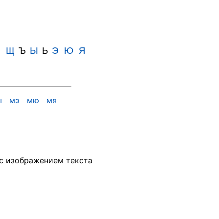
Ш
Щ
Ъ
Ы
Ь
Э
Ю
Я
ы
мэ
мю
мя