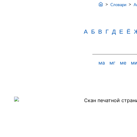
>
>
Словари
Ав
А
Б
В
Г
Д
Е
Ё
ма
мг
ме
м
Скан
PDF-
страницы
250
словаря
Аванесова