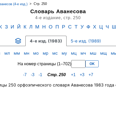
>
Стр. 250
анесов (4-е изд.)
Словарь Аванесова
4-е издание,
стр. 250
Ж
З
И
Й
К
Л
М
Н
О
П
Р
С
Т
У
Ф
Х
Ц
Ч
4-е изд. (1983)
5-е изд. (1989)
и
мл
мм
мн
мо
мр
мс
му
мц
мч
мш
мщ
м
На номер страницы (1–702)
OK
-7
-3
-1
Стр. 250
+1
+3
+7