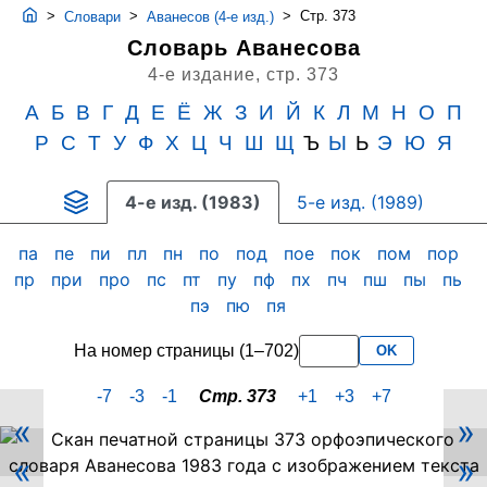
>
>
>
Стр. 373
Словари
Аванесов (4-е изд.)
Словарь Аванесова
4-е издание,
стр. 373
А
Б
В
Г
Д
Е
Ё
Ж
З
И
Й
К
Л
М
Н
О
П
Р
С
Т
У
Ф
Х
Ц
Ч
Ш
Щ
Ъ
Ы
Ь
Э
Ю
Я
4-е изд. (1983)
5-е изд. (1989)
па
пе
пи
пл
пн
по
под
пое
пок
пом
пор
пр
при
про
пс
пт
пу
пф
пх
пч
пш
пы
пь
пэ
пю
пя
На номер страницы (1–702)
OK
-7
-3
-1
Стр. 373
+1
+3
+7
«
»
Скан
«
»
PDF-