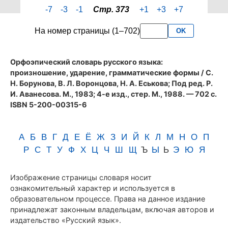
страницы
-7
-3
-1
Стр. 373
+1
+3
+7
373
словаря
На номер страницы (1–702)
OK
Аванесова
(1983)
Орфоэпический словарь русского языка:
произношение, ударение, грамматические формы
/ С.
Н. Борунова, В. Л. Воронцова, Н. А. Еськова; Под ред. Р.
И. Аванесова. М., 1983; 4-е изд., стер. М., 1988. — 702 с.
ISBN 5-200-00315-6
А
Б
В
Г
Д
Е
Ё
Ж
З
И
Й
К
Л
М
Н
О
П
Р
С
Т
У
Ф
Х
Ц
Ч
Ш
Щ
Ъ
Ы
Ь
Э
Ю
Я
Изображение страницы словаря носит
ознакомительный характер и используется в
образовательном процессе. Права на данное издание
принадлежат законным владельцам, включая авторов и
издательство «Русский язык».