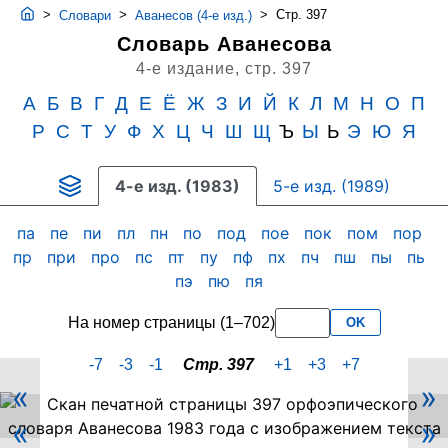
>
>
>
Стр. 397
Словари
Аванесов (4-е изд.)
Словарь Аванесова
4-е издание,
стр. 397
А
Б
В
Г
Д
Е
Ё
Ж
З
И
Й
К
Л
М
Н
О
П
Р
С
Т
У
Ф
Х
Ц
Ч
Ш
Щ
Ъ
Ы
Ь
Э
Ю
Я
4-е изд. (1983)
5-е изд. (1989)
па
пе
пи
пл
пн
по
под
пое
пок
пом
пор
пр
при
про
пс
пт
пу
пф
пх
пч
пш
пы
пь
пэ
пю
пя
На номер страницы (1–702)
OK
-7
-3
-1
Стр. 397
+1
+3
+7
«
»
Скан
«
»
PDF-