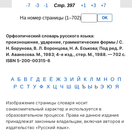
страницы
-7
-3
-1
Стр. 397
+1
+3
+7
397
словаря
На номер страницы (1–702)
OK
Аванесова
(1983)
Орфоэпический словарь русского языка:
произношение, ударение, грамматические формы
/ С.
Н. Борунова, В. Л. Воронцова, Н. А. Еськова; Под ред. Р.
И. Аванесова. М., 1983; 4-е изд., стер. М., 1988. — 702 с.
ISBN 5-200-00315-6
А
Б
В
Г
Д
Е
Ё
Ж
З
И
Й
К
Л
М
Н
О
П
Р
С
Т
У
Ф
Х
Ц
Ч
Ш
Щ
Ъ
Ы
Ь
Э
Ю
Я
Изображение страницы словаря носит
ознакомительный характер и используется в
образовательном процессе. Права на данное издание
принадлежат законным владельцам, включая авторов и
издательство «Русский язык».