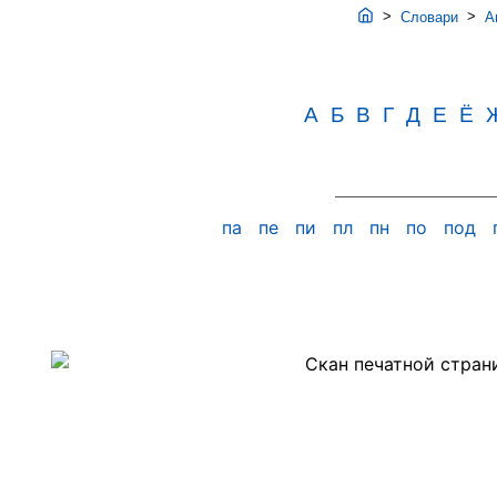
>
>
Словари
Ав
А
Б
В
Г
Д
Е
Ё
па
пе
пи
пл
пн
по
под
Скан
PDF-
страницы
395
словаря
Аванесова