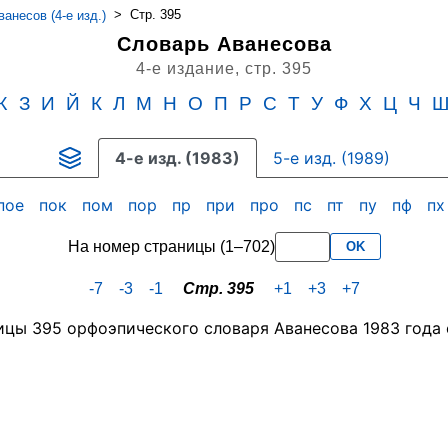
>
Стр. 395
анесов (4-е изд.)
Словарь Аванесова
4-е издание,
стр. 395
Ж
З
И
Й
К
Л
М
Н
О
П
Р
С
Т
У
Ф
Х
Ц
Ч
4-е изд. (1983)
5-е изд. (1989)
пое
пок
пом
пор
пр
при
про
пс
пт
пу
пф
п
На номер страницы (1–702)
OK
-7
-3
-1
Стр. 395
+1
+3
+7