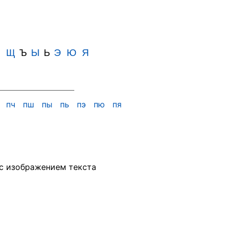
Ш
Щ
Ъ
Ы
Ь
Э
Ю
Я
х
пч
пш
пы
пь
пэ
пю
пя