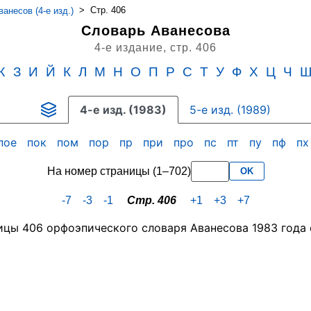
>
Стр. 406
анесов (4-е изд.)
Словарь Аванесова
4-е издание,
стр. 406
Ж
З
И
Й
К
Л
М
Н
О
П
Р
С
Т
У
Ф
Х
Ц
Ч
4-е изд. (1983)
5-е изд. (1989)
пое
пок
пом
пор
пр
при
про
пс
пт
пу
пф
п
На номер страницы (1–702)
OK
-7
-3
-1
Стр. 406
+1
+3
+7