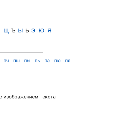
Ш
Щ
Ъ
Ы
Ь
Э
Ю
Я
х
пч
пш
пы
пь
пэ
пю
пя