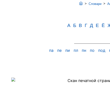
>
>
Словари
Ав
А
Б
В
Г
Д
Е
Ё
па
пе
пи
пл
пн
по
под
Скан
PDF-
страницы
406
словаря
Аванесова