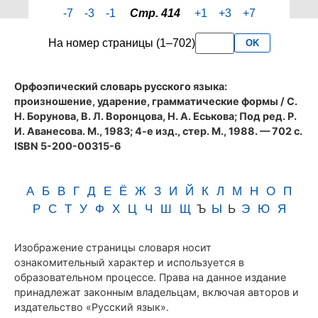
страницы
-7
-3
-1
Стр. 414
+1
+3
+7
414
словаря
На номер страницы (1–702)
OK
Аванесова
(1983)
Орфоэпический словарь русского языка:
произношение, ударение, грамматические формы
/ С.
Н. Борунова, В. Л. Воронцова, Н. А. Еськова; Под ред. Р.
И. Аванесова. М., 1983; 4-е изд., стер. М., 1988. — 702 с.
ISBN 5-200-00315-6
А
Б
В
Г
Д
Е
Ё
Ж
З
И
Й
К
Л
М
Н
О
П
Р
С
Т
У
Ф
Х
Ц
Ч
Ш
Щ
Ъ
Ы
Ь
Э
Ю
Я
Изображение страницы словаря носит
ознакомительный характер и используется в
образовательном процессе. Права на данное издание
принадлежат законным владельцам, включая авторов и
издательство «Русский язык».