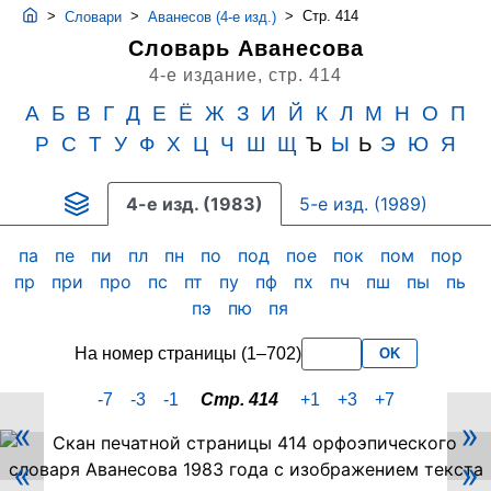
>
>
>
Стр. 414
Словари
Аванесов (4-е изд.)
Словарь Аванесова
4-е издание,
стр. 414
А
Б
В
Г
Д
Е
Ё
Ж
З
И
Й
К
Л
М
Н
О
П
Р
С
Т
У
Ф
Х
Ц
Ч
Ш
Щ
Ъ
Ы
Ь
Э
Ю
Я
4-е изд. (1983)
5-е изд. (1989)
па
пе
пи
пл
пн
по
под
пое
пок
пом
пор
пр
при
про
пс
пт
пу
пф
пх
пч
пш
пы
пь
пэ
пю
пя
На номер страницы (1–702)
OK
-7
-3
-1
Стр. 414
+1
+3
+7
«
»
Скан
«
»
PDF-