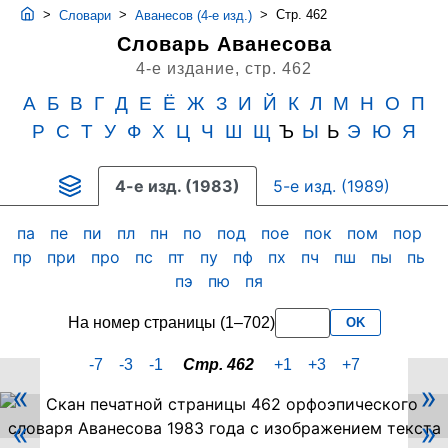
>
>
>
Стр. 462
Словари
Аванесов (4-е изд.)
Словарь Аванесова
4-е издание,
стр. 462
А
Б
В
Г
Д
Е
Ё
Ж
З
И
Й
К
Л
М
Н
О
П
Р
С
Т
У
Ф
Х
Ц
Ч
Ш
Щ
Ъ
Ы
Ь
Э
Ю
Я
4-е изд. (1983)
5-е изд. (1989)
па
пе
пи
пл
пн
по
под
пое
пок
пом
пор
пр
при
про
пс
пт
пу
пф
пх
пч
пш
пы
пь
пэ
пю
пя
На номер страницы (1–702)
OK
-7
-3
-1
Стр. 462
+1
+3
+7
«
»
Скан
«
»
PDF-