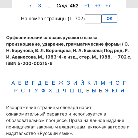
страницы
-7
-3
-1
Стр. 462
+1
+3
+7
462
словаря
На номер страницы (1–702)
OK
Аванесова
(1983)
Орфоэпический словарь русского языка:
произношение, ударение, грамматические формы
/ С.
Н. Борунова, В. Л. Воронцова, Н. А. Еськова; Под ред. Р.
И. Аванесова. М., 1983; 4-е изд., стер. М., 1988. — 702 с.
ISBN 5-200-00315-6
А
Б
В
Г
Д
Е
Ё
Ж
З
И
Й
К
Л
М
Н
О
П
Р
С
Т
У
Ф
Х
Ц
Ч
Ш
Щ
Ъ
Ы
Ь
Э
Ю
Я
Изображение страницы словаря носит
ознакомительный характер и используется в
образовательном процессе. Права на данное издание
принадлежат законным владельцам, включая авторов и
издательство «Русский язык».