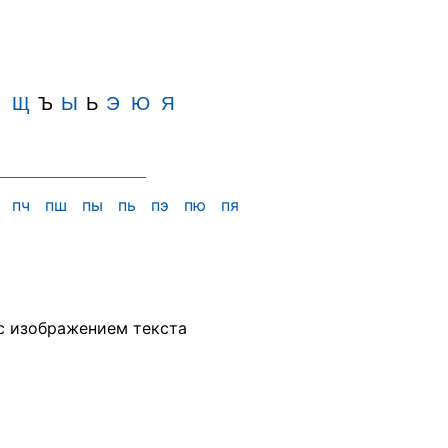
Ш
Щ
Ъ
Ы
Ь
Э
Ю
Я
х
пч
пш
пы
пь
пэ
пю
пя