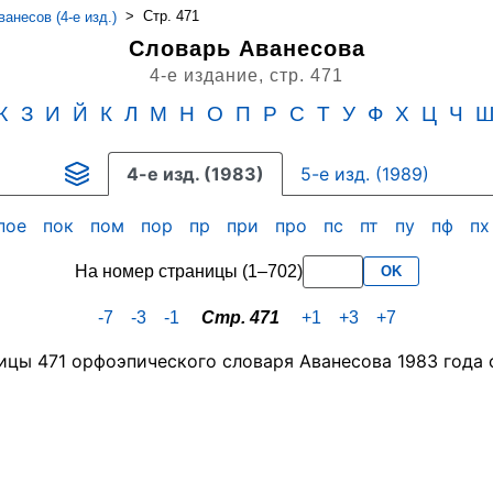
>
Стр. 471
анесов (4-е изд.)
Словарь Аванесова
4-е издание,
стр. 471
Ж
З
И
Й
К
Л
М
Н
О
П
Р
С
Т
У
Ф
Х
Ц
Ч
4-е изд. (1983)
5-е изд. (1989)
пое
пок
пом
пор
пр
при
про
пс
пт
пу
пф
п
На номер страницы (1–702)
OK
-7
-3
-1
Стр. 471
+1
+3
+7