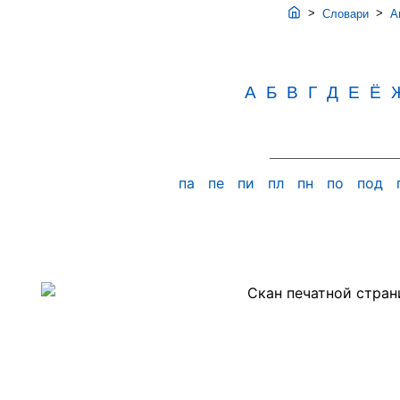
>
>
Словари
Ав
А
Б
В
Г
Д
Е
Ё
па
пе
пи
пл
пн
по
под
Скан
PDF-
страницы
471
словаря
Аванесова