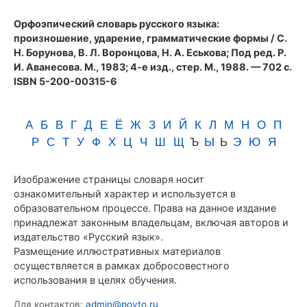
(1983)
Орфоэпический словарь русского языка:
произношение, ударение, грамматические формы
/ С.
Н. Борунова, В. Л. Воронцова, Н. А. Еськова; Под ред. Р.
И. Аванесова. М., 1983; 4-е изд., стер. М., 1988. — 702 с.
ISBN 5-200-00315-6
А
Б
В
Г
Д
Е
Ё
Ж
З
И
Й
К
Л
М
Н
О
П
Р
С
Т
У
Ф
Х
Ц
Ч
Ш
Щ
Ъ
Ы
Ь
Э
Ю
Я
Изображение страницы словаря носит
ознакомительный характер и используется в
образовательном процессе. Права на данное издание
принадлежат законным владельцам, включая авторов и
издательство «Русский язык».
Размещение иллюстративных материалов
осуществляется в рамках добросовестного
использования в целях обучения.
Для контактов:
admin@povto.ru