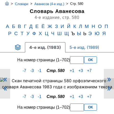
>
>
>
Стр. 580
Словари
Аванесов (4-е изд.)
Словарь Аванесова
4-е издание,
стр. 580
А
Б
В
Г
Д
Е
Ё
Ж
З
И
Й
К
Л
М
Н
О
П
Р
С
Т
У
Ф
Х
Ц
Ч
Ш
Щ
Ъ
Ы
Ь
Э
Ю
Я
4-е изд. (1983)
5-е изд. (1989)
На номер страницы (1–702)
OK
-7
-3
-1
Стр. 580
+1
+3
+7
«
»
Скан
«
»
PDF-
страницы
-7
-3
-1
Стр. 580
+1
+3
+7
580
словаря
На номер страницы (1–702)
OK
Аванесова