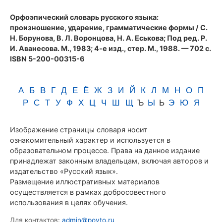
(1983)
Орфоэпический словарь русского языка:
произношение, ударение, грамматические формы
/ С.
Н. Борунова, В. Л. Воронцова, Н. А. Еськова; Под ред. Р.
И. Аванесова. М., 1983; 4-е изд., стер. М., 1988. — 702 с.
ISBN 5-200-00315-6
А
Б
В
Г
Д
Е
Ё
Ж
З
И
Й
К
Л
М
Н
О
П
Р
С
Т
У
Ф
Х
Ц
Ч
Ш
Щ
Ъ
Ы
Ь
Э
Ю
Я
Изображение страницы словаря носит
ознакомительный характер и используется в
образовательном процессе. Права на данное издание
принадлежат законным владельцам, включая авторов и
издательство «Русский язык».
Размещение иллюстративных материалов
осуществляется в рамках добросовестного
использования в целях обучения.
Для контактов:
admin@povto.ru