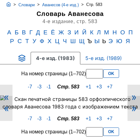
>
>
>
Стр. 583
Словари
Аванесов (4-е изд.)
Словарь Аванесова
4-е издание,
стр. 583
А
Б
В
Г
Д
Е
Ё
Ж
З
И
Й
К
Л
М
Н
О
П
Р
С
Т
У
Ф
Х
Ц
Ч
Ш
Щ
Ъ
Ы
Ь
Э
Ю
Я
4-е изд. (1983)
5-е изд. (1989)
На номер страницы (1–702)
OK
-7
-3
-1
Стр. 583
+1
+3
+7
«
»
Скан
«
»
PDF-
страницы
-7
-3
-1
Стр. 583
+1
+3
+7
583
словаря
На номер страницы (1–702)
OK
Аванесова