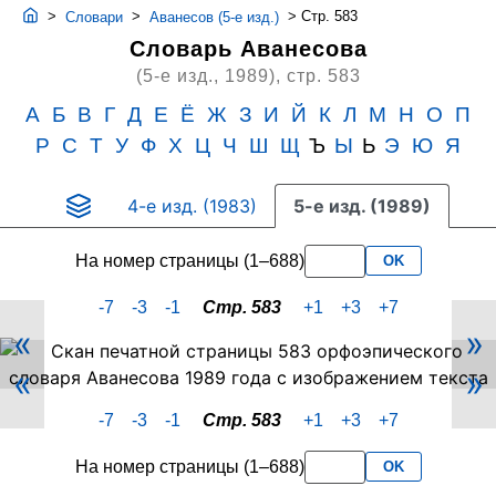
>
>
>
Стр. 583
Словари
Аванесов (5-е изд.)
Словарь Аванесова
(5-е изд., 1989),
стр. 583
А
Б
В
Г
Д
Е
Ё
Ж
З
И
Й
К
Л
М
Н
О
П
Р
С
Т
У
Ф
Х
Ц
Ч
Ш
Щ
Ъ
Ы
Ь
Э
Ю
Я
4-е изд. (1983)
5-е изд. (1989)
На номер страницы (1–688)
OK
-7
-3
-1
Стр. 583
+1
+3
+7
«
»
Скан
«
»
PDF-
страницы
-7
-3
-1
Стр. 583
+1
+3
+7
583
словаря
На номер страницы (1–688)
OK
Аванесова