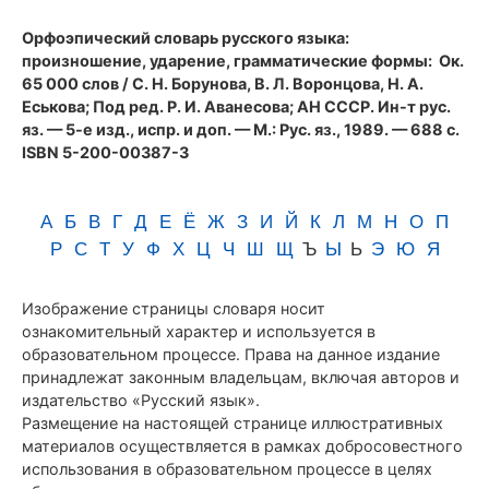
(1989)
Орфоэпический словарь русского языка:
произношение, ударение, грамматические формы
: Ок.
65 000 слов / С. Н. Борунова, В. Л. Воронцова, Н. А.
Еськова; Под ред. Р. И. Аванесова; АН СССР. Ин-т рус.
яз. — 5-е изд., испр. и доп. — М.: Рус. яз., 1989. — 688 с.
ISBN 5-200-00387-3
А
Б
В
Г
Д
Е
Ё
Ж
З
И
Й
К
Л
М
Н
О
П
Р
С
Т
У
Ф
Х
Ц
Ч
Ш
Щ
Ъ
Ы
Ь
Э
Ю
Я
Изображение страницы словаря носит
ознакомительный характер и используется в
образовательном процессе. Права на данное издание
принадлежат законным владельцам, включая авторов и
издательство «Русский язык».
Размещение на настоящей странице иллюстративных
материалов осуществляется в рамках добросовестного
использования в образовательном процессе в целях