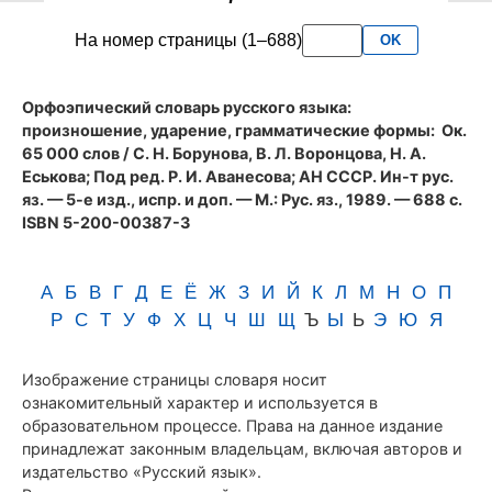
словаря
На номер страницы (1–688)
OK
Аванесова
(1989)
Орфоэпический словарь русского языка:
произношение, ударение, грамматические формы
: Ок.
65 000 слов / С. Н. Борунова, В. Л. Воронцова, Н. А.
Еськова; Под ред. Р. И. Аванесова; АН СССР. Ин-т рус.
яз. — 5-е изд., испр. и доп. — М.: Рус. яз., 1989. — 688 с.
ISBN 5-200-00387-3
А
Б
В
Г
Д
Е
Ё
Ж
З
И
Й
К
Л
М
Н
О
П
Р
С
Т
У
Ф
Х
Ц
Ч
Ш
Щ
Ъ
Ы
Ь
Э
Ю
Я
Изображение страницы словаря носит
ознакомительный характер и используется в
образовательном процессе. Права на данное издание
принадлежат законным владельцам, включая авторов и
издательство «Русский язык».