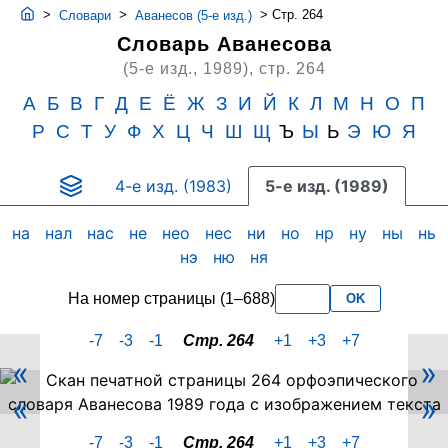
>
>
>
Стр. 264
Словари
Аванесов (5-е изд.)
Словарь Аванесова
(5-е изд., 1989),
стр. 264
А
Б
В
Г
Д
Е
Ё
Ж
З
И
Й
К
Л
М
Н
О
П
Р
С
Т
У
Ф
Х
Ц
Ч
Ш
Щ
Ъ
Ы
Ь
Э
Ю
Я
4-е изд. (1983)
5-е изд. (1989)
на
нал
нас
не
нео
нес
ни
но
нр
ну
ны
нь
нэ
ню
ня
На номер страницы (1–688)
OK
-7
-3
-1
Стр. 264
+1
+3
+7
«
»
Скан
«
»
PDF-
страницы
-7
-3
-1
Стр. 264
+1
+3
+7
264