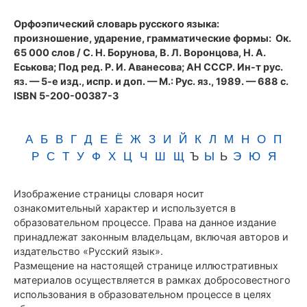
(1989)
Орфоэпический словарь русского языка:
произношение, ударение, грамматические формы
: Ок.
65 000 слов / С. Н. Борунова, В. Л. Воронцова, Н. А.
Еськова; Под ред. Р. И. Аванесова; АН СССР. Ин-т рус.
яз. — 5-е изд., испр. и доп. — М.: Рус. яз., 1989. — 688 с.
ISBN 5-200-00387-3
А
Б
В
Г
Д
Е
Ё
Ж
З
И
Й
К
Л
М
Н
О
П
Р
С
Т
У
Ф
Х
Ц
Ч
Ш
Щ
Ъ
Ы
Ь
Э
Ю
Я
Изображение страницы словаря носит
ознакомительный характер и используется в
образовательном процессе. Права на данное издание
принадлежат законным владельцам, включая авторов и
издательство «Русский язык».
Размещение на настоящей странице иллюстративных
материалов осуществляется в рамках добросовестного
использования в образовательном процессе в целях