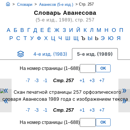
>
>
>
Стр. 257
Словари
Аванесов (5-е изд.)
Словарь Аванесова
(5-е изд., 1989),
стр. 257
А
Б
В
Г
Д
Е
Ё
Ж
З
И
Й
К
Л
М
Н
О
П
Р
С
Т
У
Ф
Х
Ц
Ч
Ш
Щ
Ъ
Ы
Ь
Э
Ю
Я
4-е изд. (1983)
5-е изд. (1989)
На номер страницы (1–688)
OK
-7
-3
-1
Стр. 257
+1
+3
+7
«
»
Скан
«
»
PDF-
страницы
-7
-3
-1
Стр. 257
+1
+3
+7
257
словаря
На номер страницы (1–688)
OK
Аванесова