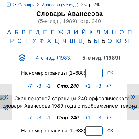
>
>
>
Стр. 240
Словари
Аванесов (5-е изд.)
Словарь Аванесова
(5-е изд., 1989),
стр. 240
А
Б
В
Г
Д
Е
Ё
Ж
З
И
Й
К
Л
М
Н
О
П
Р
С
Т
У
Ф
Х
Ц
Ч
Ш
Щ
Ъ
Ы
Ь
Э
Ю
Я
4-е изд. (1983)
5-е изд. (1989)
На номер страницы (1–688)
OK
-7
-3
-1
Стр. 240
+1
+3
+7
«
»
Скан
«
»
PDF-
страницы
-7
-3
-1
Стр. 240
+1
+3
+7
240
словаря
На номер страницы (1–688)
OK
Аванесова