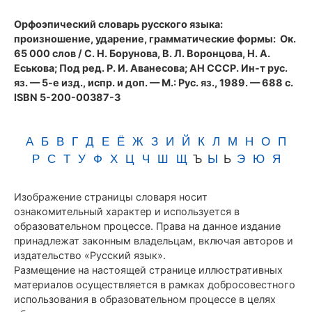
(1989)
Орфоэпический словарь русского языка:
произношение, ударение, грамматические формы
: Ок.
65 000 слов / С. Н. Борунова, В. Л. Воронцова, Н. А.
Еськова; Под ред. Р. И. Аванесова; АН СССР. Ин-т рус.
яз. — 5-е изд., испр. и доп. — М.: Рус. яз., 1989. — 688 с.
ISBN 5-200-00387-3
А
Б
В
Г
Д
Е
Ё
Ж
З
И
Й
К
Л
М
Н
О
П
Р
С
Т
У
Ф
Х
Ц
Ч
Ш
Щ
Ъ
Ы
Ь
Э
Ю
Я
Изображение страницы словаря носит
ознакомительный характер и используется в
образовательном процессе. Права на данное издание
принадлежат законным владельцам, включая авторов и
издательство «Русский язык».
Размещение на настоящей странице иллюстративных
материалов осуществляется в рамках добросовестного
использования в образовательном процессе в целях