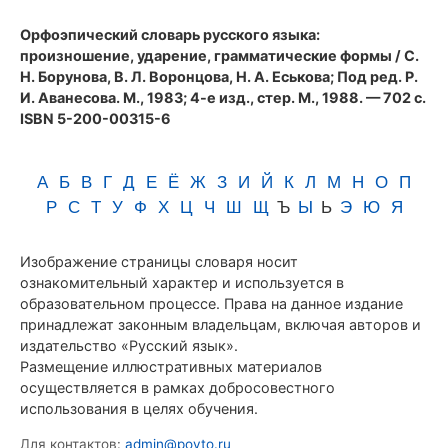
(1983)
Орфоэпический словарь русского языка:
произношение, ударение, грамматические формы
/ С.
Н. Борунова, В. Л. Воронцова, Н. А. Еськова; Под ред. Р.
И. Аванесова. М., 1983; 4-е изд., стер. М., 1988. — 702 с.
ISBN 5-200-00315-6
А
Б
В
Г
Д
Е
Ё
Ж
З
И
Й
К
Л
М
Н
О
П
Р
С
Т
У
Ф
Х
Ц
Ч
Ш
Щ
Ъ
Ы
Ь
Э
Ю
Я
Изображение страницы словаря носит
ознакомительный характер и используется в
образовательном процессе. Права на данное издание
принадлежат законным владельцам, включая авторов и
издательство «Русский язык».
Размещение иллюстративных материалов
осуществляется в рамках добросовестного
использования в целях обучения.
Для контактов:
admin@povto.ru