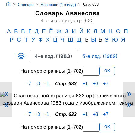
>
>
>
Стр. 633
Словари
Аванесов (4-е изд.)
Словарь Аванесова
4-е издание,
стр. 633
А
Б
В
Г
Д
Е
Ё
Ж
З
И
Й
К
Л
М
Н
О
П
Р
С
Т
У
Ф
Х
Ц
Ч
Ш
Щ
Ъ
Ы
Ь
Э
Ю
Я
4-е изд. (1983)
5-е изд. (1989)
На номер страницы (1–702)
OK
-7
-3
-1
Стр. 633
+1
+3
+7
«
»
Скан
«
»
PDF-
страницы
-7
-3
-1
Стр. 633
+1
+3
+7
633
словаря
На номер страницы (1–702)
OK
Аванесова