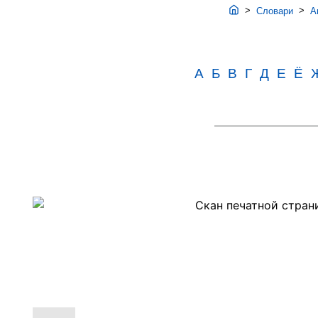
>
>
Словари
Ав
А
Б
В
Г
Д
Е
Ё
Скан
PDF-
страницы
636
словаря
Аванесова
(1983)