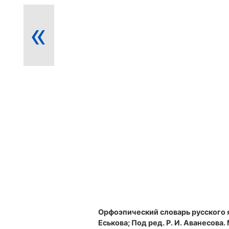
«
Орфоэпический словарь русского 
Еськова; Под ред. Р. И. Аванесова. М