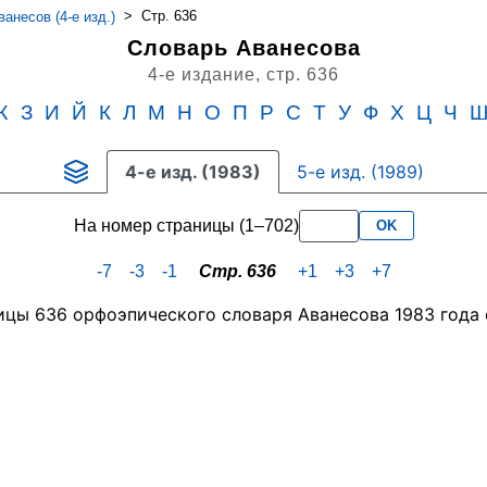
>
Стр. 636
анесов (4-е изд.)
Словарь Аванесова
4-е издание,
стр. 636
Ж
З
И
Й
К
Л
М
Н
О
П
Р
С
Т
У
Ф
Х
Ц
Ч
4-е изд. (1983)
5-е изд. (1989)
На номер страницы (1–702)
OK
-7
-3
-1
Стр. 636
+1
+3
+7