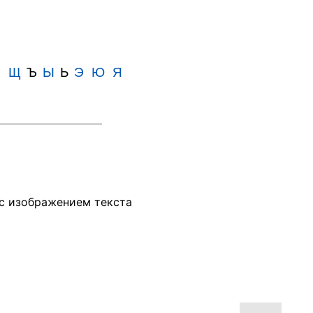
Ш
Щ
Ъ
Ы
Ь
Э
Ю
Я