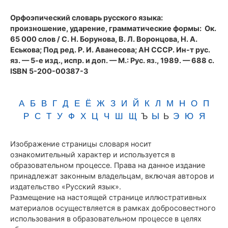
(1989)
Орфоэпический словарь русского языка:
произношение, ударение, грамматические формы
: Ок.
65 000 слов / С. Н. Борунова, В. Л. Воронцова, Н. А.
Еськова; Под ред. Р. И. Аванесова; АН СССР. Ин-т рус.
яз. — 5-е изд., испр. и доп. — М.: Рус. яз., 1989. — 688 с.
ISBN 5-200-00387-3
А
Б
В
Г
Д
Е
Ё
Ж
З
И
Й
К
Л
М
Н
О
П
Р
С
Т
У
Ф
Х
Ц
Ч
Ш
Щ
Ъ
Ы
Ь
Э
Ю
Я
Изображение страницы словаря носит
ознакомительный характер и используется в
образовательном процессе. Права на данное издание
принадлежат законным владельцам, включая авторов и
издательство «Русский язык».
Размещение на настоящей странице иллюстративных
материалов осуществляется в рамках добросовестного
использования в образовательном процессе в целях