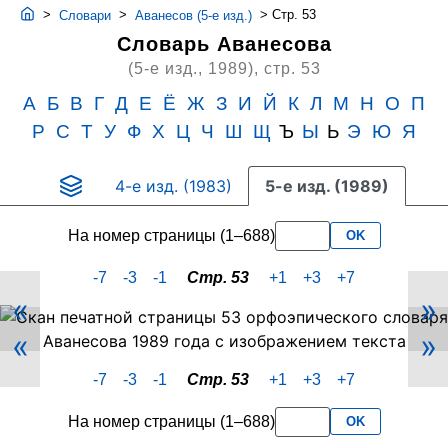
>
>
>
Стр. 53
Словари
Аванесов (5-е изд.)
Словарь Аванесова
(5-е изд., 1989),
стр. 53
А
Б
В
Г
Д
Е
Ё
Ж
З
И
Й
К
Л
М
Н
О
П
Р
С
Т
У
Ф
Х
Ц
Ч
Ш
Щ
Ъ
Ы
Ь
Э
Ю
Я
4-е изд. (1983)
5-е изд. (1989)
На номер страницы (1–688)
OK
-7
-3
-1
Стр. 53
+1
+3
+7
«
»
Скан
«
»
PDF-
страницы
-7
-3
-1
Стр. 53
+1
+3
+7
53
словаря
На номер страницы (1–688)
OK
Аванесова