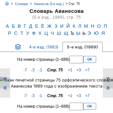
>
>
>
Стр. 75
Словари
Аванесов (5-е изд.)
Словарь Аванесова
(5-е изд., 1989),
стр. 75
А
Б
В
Г
Д
Е
Ё
Ж
З
И
Й
К
Л
М
Н
О
П
Р
С
Т
У
Ф
Х
Ц
Ч
Ш
Щ
Ъ
Ы
Ь
Э
Ю
Я
4-е изд. (1983)
5-е изд. (1989)
На номер страницы (1–688)
OK
-7
-3
-1
Стр. 75
+1
+3
+7
«
»
Скан
«
»
PDF-
страницы
-7
-3
-1
Стр. 75
+1
+3
+7
75
словаря
На номер страницы (1–688)
OK
Аванесова