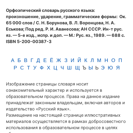
(1989)
Орфоэпический словарь русского языка:
произношение, ударение, грамматические формы
: Ок.
65 000 слов / С. Н. Борунова, В. Л. Воронцова, Н. А.
Еськова; Под ред. Р. И. Аванесова; АН СССР. Ин-т рус.
яз. — 5-е изд., испр. и доп. — М.: Рус. яз., 1989. — 688 с.
ISBN 5-200-00387-3
А
Б
В
Г
Д
Е
Ё
Ж
З
И
Й
К
Л
М
Н
О
П
Р
С
Т
У
Ф
Х
Ц
Ч
Ш
Щ
Ъ
Ы
Ь
Э
Ю
Я
Изображение страницы словаря носит
ознакомительный характер и используется в
образовательном процессе. Права на данное издание
принадлежат законным владельцам, включая авторов и
издательство «Русский язык».
Размещение на настоящей странице иллюстративных
материалов осуществляется в рамках добросовестного
использования в образовательном процессе в целях