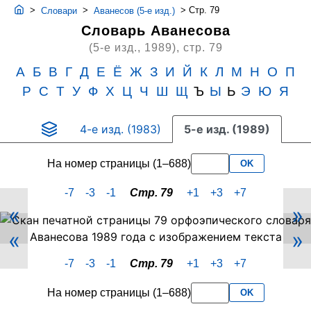
>
>
>
Стр. 79
Словари
Аванесов (5-е изд.)
Словарь Аванесова
(5-е изд., 1989),
стр. 79
А
Б
В
Г
Д
Е
Ё
Ж
З
И
Й
К
Л
М
Н
О
П
Р
С
Т
У
Ф
Х
Ц
Ч
Ш
Щ
Ъ
Ы
Ь
Э
Ю
Я
4-е изд. (1983)
5-е изд. (1989)
На номер страницы (1–688)
OK
-7
-3
-1
Стр. 79
+1
+3
+7
«
»
Скан
«
»
PDF-
страницы
-7
-3
-1
Стр. 79
+1
+3
+7
79
словаря
На номер страницы (1–688)
OK
Аванесова