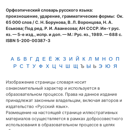
(1989)
Орфоэпический словарь русского языка:
произношение, ударение, грамматические формы
: Ок.
65 000 слов / С. Н. Борунова, В. Л. Воронцова, Н. А.
Еськова; Под ред. Р. И. Аванесова; АН СССР. Ин-т рус.
яз. — 5-е изд., испр. и доп. — М.: Рус. яз., 1989. — 688 с.
ISBN 5-200-00387-3
А
Б
В
Г
Д
Е
Ё
Ж
З
И
Й
К
Л
М
Н
О
П
Р
С
Т
У
Ф
Х
Ц
Ч
Ш
Щ
Ъ
Ы
Ь
Э
Ю
Я
Изображение страницы словаря носит
ознакомительный характер и используется в
образовательном процессе. Права на данное издание
принадлежат законным владельцам, включая авторов и
издательство «Русский язык».
Размещение на настоящей странице иллюстративных
материалов осуществляется в рамках добросовестного
использования в образовательном процессе в целях