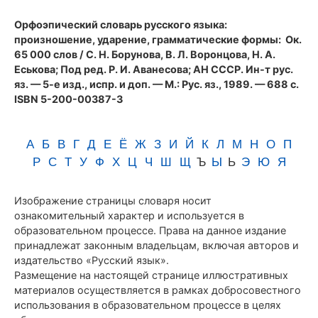
(1989)
Орфоэпический словарь русского языка:
произношение, ударение, грамматические формы
: Ок.
65 000 слов / С. Н. Борунова, В. Л. Воронцова, Н. А.
Еськова; Под ред. Р. И. Аванесова; АН СССР. Ин-т рус.
яз. — 5-е изд., испр. и доп. — М.: Рус. яз., 1989. — 688 с.
ISBN 5-200-00387-3
А
Б
В
Г
Д
Е
Ё
Ж
З
И
Й
К
Л
М
Н
О
П
Р
С
Т
У
Ф
Х
Ц
Ч
Ш
Щ
Ъ
Ы
Ь
Э
Ю
Я
Изображение страницы словаря носит
ознакомительный характер и используется в
образовательном процессе. Права на данное издание
принадлежат законным владельцам, включая авторов и
издательство «Русский язык».
Размещение на настоящей странице иллюстративных
материалов осуществляется в рамках добросовестного
использования в образовательном процессе в целях