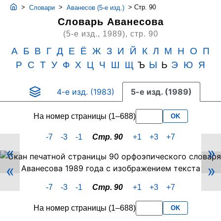
>
>
>
Стр. 90
Словари
Аванесов (5-е изд.)
Словарь Аванесова
(5-е изд., 1989),
стр. 90
А
Б
В
Г
Д
Е
Ё
Ж
З
И
Й
К
Л
М
Н
О
П
Р
С
Т
У
Ф
Х
Ц
Ч
Ш
Щ
Ъ
Ы
Ь
Э
Ю
Я
4-е изд. (1983)
5-е изд. (1989)
На номер страницы (1–688)
OK
-7
-3
-1
Стр. 90
+1
+3
+7
«
»
Скан
«
»
PDF-
страницы
-7
-3
-1
Стр. 90
+1
+3
+7
90
словаря
На номер страницы (1–688)
OK
Аванесова