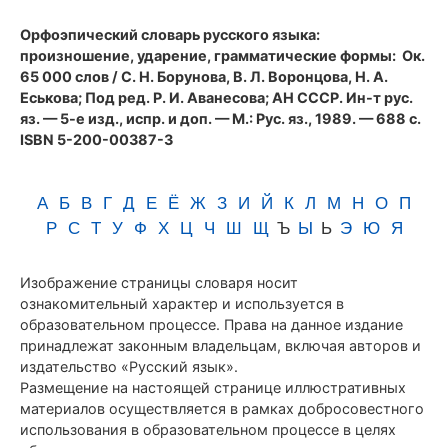
(1989)
Орфоэпический словарь русского языка:
произношение, ударение, грамматические формы
: Ок.
65 000 слов / С. Н. Борунова, В. Л. Воронцова, Н. А.
Еськова; Под ред. Р. И. Аванесова; АН СССР. Ин-т рус.
яз. — 5-е изд., испр. и доп. — М.: Рус. яз., 1989. — 688 с.
ISBN 5-200-00387-3
А
Б
В
Г
Д
Е
Ё
Ж
З
И
Й
К
Л
М
Н
О
П
Р
С
Т
У
Ф
Х
Ц
Ч
Ш
Щ
Ъ
Ы
Ь
Э
Ю
Я
Изображение страницы словаря носит
ознакомительный характер и используется в
образовательном процессе. Права на данное издание
принадлежат законным владельцам, включая авторов и
издательство «Русский язык».
Размещение на настоящей странице иллюстративных
материалов осуществляется в рамках добросовестного
использования в образовательном процессе в целях