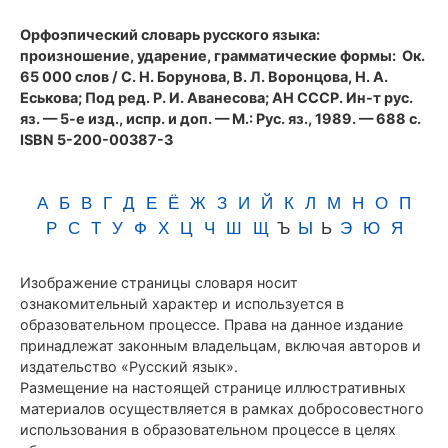
(1989)
Орфоэпический словарь русского языка:
произношение, ударение, грамматические формы
: Ок.
65 000 слов / С. Н. Борунова, В. Л. Воронцова, Н. А.
Еськова; Под ред. Р. И. Аванесова; АН СССР. Ин-т рус.
яз. — 5-е изд., испр. и доп. — М.: Рус. яз., 1989. — 688 с.
ISBN 5-200-00387-3
А
Б
В
Г
Д
Е
Ё
Ж
З
И
Й
К
Л
М
Н
О
П
Р
С
Т
У
Ф
Х
Ц
Ч
Ш
Щ
Ъ
Ы
Ь
Э
Ю
Я
Изображение страницы словаря носит
ознакомительный характер и используется в
образовательном процессе. Права на данное издание
принадлежат законным владельцам, включая авторов и
издательство «Русский язык».
Размещение на настоящей странице иллюстративных
материалов осуществляется в рамках добросовестного
использования в образовательном процессе в целях