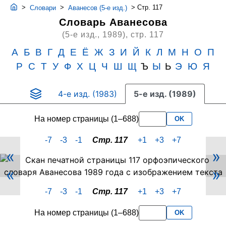
>
>
>
Стр. 117
Словари
Аванесов (5-е изд.)
Словарь Аванесова
(5-е изд., 1989),
стр. 117
А
Б
В
Г
Д
Е
Ё
Ж
З
И
Й
К
Л
М
Н
О
П
Р
С
Т
У
Ф
Х
Ц
Ч
Ш
Щ
Ъ
Ы
Ь
Э
Ю
Я
4-е изд. (1983)
5-е изд. (1989)
На номер страницы (1–688)
OK
-7
-3
-1
Стр. 117
+1
+3
+7
«
»
Скан
«
»
PDF-
страницы
-7
-3
-1
Стр. 117
+1
+3
+7
117
словаря
На номер страницы (1–688)
OK
Аванесова