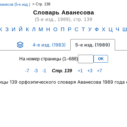
>
Стр. 139
анесов (5-е изд.)
Словарь Аванесова
(5-е изд., 1989),
стр. 139
Ж
З
И
Й
К
Л
М
Н
О
П
Р
С
Т
У
Ф
Х
Ц
Ч
4-е изд. (1983)
5-е изд. (1989)
На номер страницы (1–688)
OK
-7
-3
-1
Стр. 139
+1
+3
+7