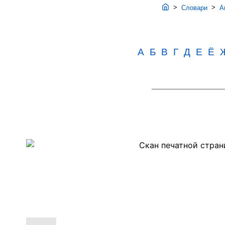
>
>
Словари
Ав
А
Б
В
Г
Д
Е
Ё
Скан
PDF-
страницы
139
словаря
Аванесова
(1989)