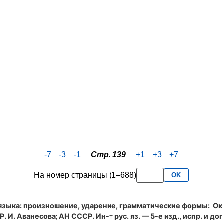
-7
-3
-1
Стр. 139
+1
+3
+7
На номер страницы (1–688)
OK
языка: произношение, ударение, грамматические формы
: Ок
. И. Аванесова; АН СССР. Ин-т рус. яз. — 5-е изд., испр. и доп.