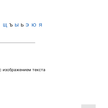
Ш
Щ
Ъ
Ы
Ь
Э
Ю
Я