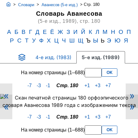
>
>
>
Стр. 180
Словари
Аванесов (5-е изд.)
Словарь Аванесова
(5-е изд., 1989),
стр. 180
А
Б
В
Г
Д
Е
Ё
Ж
З
И
Й
К
Л
М
Н
О
П
Р
С
Т
У
Ф
Х
Ц
Ч
Ш
Щ
Ъ
Ы
Ь
Э
Ю
Я
4-е изд. (1983)
5-е изд. (1989)
На номер страницы (1–688)
OK
-7
-3
-1
Стр. 180
+1
+3
+7
«
»
Скан
«
»
PDF-
страницы
-7
-3
-1
Стр. 180
+1
+3
+7
180
словаря
На номер страницы (1–688)
OK
Аванесова