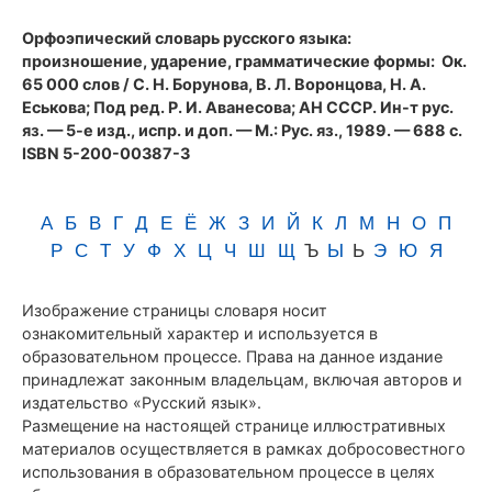
(1989)
Орфоэпический словарь русского языка:
произношение, ударение, грамматические формы
: Ок.
65 000 слов / С. Н. Борунова, В. Л. Воронцова, Н. А.
Еськова; Под ред. Р. И. Аванесова; АН СССР. Ин-т рус.
яз. — 5-е изд., испр. и доп. — М.: Рус. яз., 1989. — 688 с.
ISBN 5-200-00387-3
А
Б
В
Г
Д
Е
Ё
Ж
З
И
Й
К
Л
М
Н
О
П
Р
С
Т
У
Ф
Х
Ц
Ч
Ш
Щ
Ъ
Ы
Ь
Э
Ю
Я
Изображение страницы словаря носит
ознакомительный характер и используется в
образовательном процессе. Права на данное издание
принадлежат законным владельцам, включая авторов и
издательство «Русский язык».
Размещение на настоящей странице иллюстративных
материалов осуществляется в рамках добросовестного
использования в образовательном процессе в целях