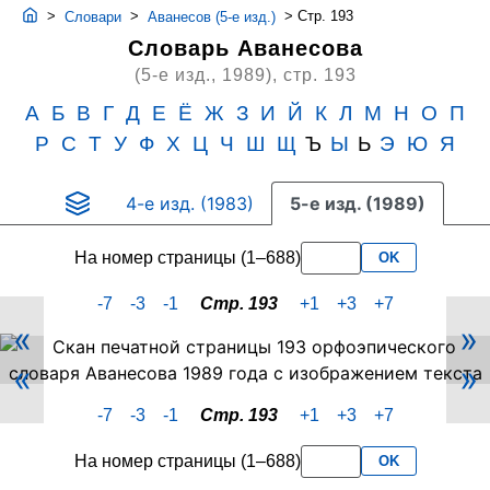
>
>
>
Стр. 193
Словари
Аванесов (5-е изд.)
Словарь Аванесова
(5-е изд., 1989),
стр. 193
А
Б
В
Г
Д
Е
Ё
Ж
З
И
Й
К
Л
М
Н
О
П
Р
С
Т
У
Ф
Х
Ц
Ч
Ш
Щ
Ъ
Ы
Ь
Э
Ю
Я
4-е изд. (1983)
5-е изд. (1989)
На номер страницы (1–688)
OK
-7
-3
-1
Стр. 193
+1
+3
+7
«
»
Скан
«
»
PDF-
страницы
-7
-3
-1
Стр. 193
+1
+3
+7
193
словаря
На номер страницы (1–688)
OK
Аванесова