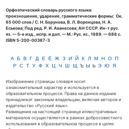
(1989)
Орфоэпический словарь русского языка:
произношение, ударение, грамматические формы
: Ок.
65 000 слов / С. Н. Борунова, В. Л. Воронцова, Н. А.
Еськова; Под ред. Р. И. Аванесова; АН СССР. Ин-т рус.
яз. — 5-е изд., испр. и доп. — М.: Рус. яз., 1989. — 688 с.
ISBN 5-200-00387-3
А
Б
В
Г
Д
Е
Ё
Ж
З
И
Й
К
Л
М
Н
О
П
Р
С
Т
У
Ф
Х
Ц
Ч
Ш
Щ
Ъ
Ы
Ь
Э
Ю
Я
Изображение страницы словаря носит
ознакомительный характер и используется в
образовательном процессе. Права на данное издание
принадлежат законным владельцам, включая авторов и
издательство «Русский язык».
Размещение на настоящей странице иллюстративных
материалов осуществляется в рамках добросовестного
использования в образовательном процессе в целях