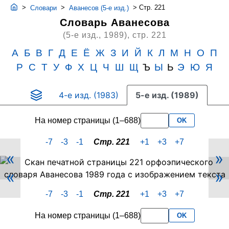
>
>
>
Стр. 221
Словари
Аванесов (5-е изд.)
Словарь Аванесова
(5-е изд., 1989),
стр. 221
А
Б
В
Г
Д
Е
Ё
Ж
З
И
Й
К
Л
М
Н
О
П
Р
С
Т
У
Ф
Х
Ц
Ч
Ш
Щ
Ъ
Ы
Ь
Э
Ю
Я
4-е изд. (1983)
5-е изд. (1989)
На номер страницы (1–688)
OK
-7
-3
-1
Стр. 221
+1
+3
+7
«
»
Скан
«
»
PDF-
страницы
-7
-3
-1
Стр. 221
+1
+3
+7
221
словаря
На номер страницы (1–688)
OK
Аванесова