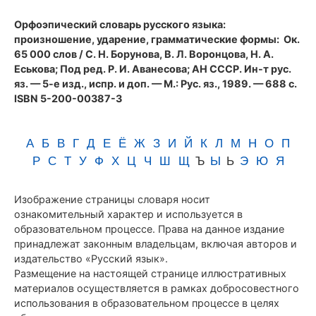
(1989)
Орфоэпический словарь русского языка:
произношение, ударение, грамматические формы
: Ок.
65 000 слов / С. Н. Борунова, В. Л. Воронцова, Н. А.
Еськова; Под ред. Р. И. Аванесова; АН СССР. Ин-т рус.
яз. — 5-е изд., испр. и доп. — М.: Рус. яз., 1989. — 688 с.
ISBN 5-200-00387-3
А
Б
В
Г
Д
Е
Ё
Ж
З
И
Й
К
Л
М
Н
О
П
Р
С
Т
У
Ф
Х
Ц
Ч
Ш
Щ
Ъ
Ы
Ь
Э
Ю
Я
Изображение страницы словаря носит
ознакомительный характер и используется в
образовательном процессе. Права на данное издание
принадлежат законным владельцам, включая авторов и
издательство «Русский язык».
Размещение на настоящей странице иллюстративных
материалов осуществляется в рамках добросовестного
использования в образовательном процессе в целях