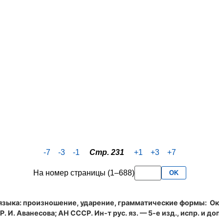
-7
-3
-1
Стр. 231
+1
+3
+7
На номер страницы (1–688)
OK
языка: произношение, ударение, грамматические формы
: Ок
. И. Аванесова; АН СССР. Ин-т рус. яз. — 5-е изд., испр. и доп.