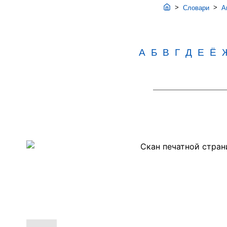
>
>
Словари
Ав
А
Б
В
Г
Д
Е
Ё
Скан
PDF-
страницы
231
словаря
Аванесова
(1989)