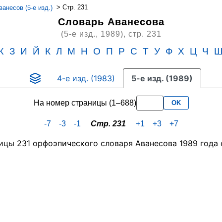
>
Стр. 231
анесов (5-е изд.)
Словарь Аванесова
(5-е изд., 1989),
стр. 231
Ж
З
И
Й
К
Л
М
Н
О
П
Р
С
Т
У
Ф
Х
Ц
Ч
4-е изд. (1983)
5-е изд. (1989)
На номер страницы (1–688)
OK
-7
-3
-1
Стр. 231
+1
+3
+7