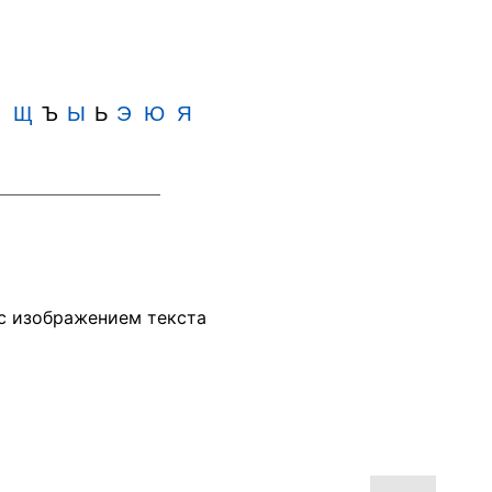
Ш
Щ
Ъ
Ы
Ь
Э
Ю
Я