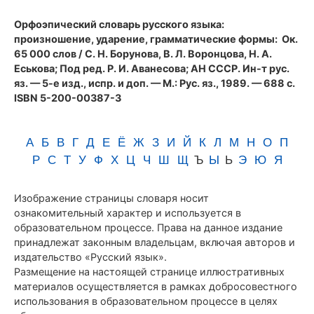
(1989)
Орфоэпический словарь русского языка:
произношение, ударение, грамматические формы
: Ок.
65 000 слов / С. Н. Борунова, В. Л. Воронцова, Н. А.
Еськова; Под ред. Р. И. Аванесова; АН СССР. Ин-т рус.
яз. — 5-е изд., испр. и доп. — М.: Рус. яз., 1989. — 688 с.
ISBN 5-200-00387-3
А
Б
В
Г
Д
Е
Ё
Ж
З
И
Й
К
Л
М
Н
О
П
Р
С
Т
У
Ф
Х
Ц
Ч
Ш
Щ
Ъ
Ы
Ь
Э
Ю
Я
Изображение страницы словаря носит
ознакомительный характер и используется в
образовательном процессе. Права на данное издание
принадлежат законным владельцам, включая авторов и
издательство «Русский язык».
Размещение на настоящей странице иллюстративных
материалов осуществляется в рамках добросовестного
использования в образовательном процессе в целях