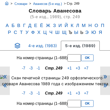
>
>
>
Стр. 249
Словари
Аванесов (5-е изд.)
Словарь Аванесова
(5-е изд., 1989),
стр. 249
А
Б
В
Г
Д
Е
Ё
Ж
З
И
Й
К
Л
М
Н
О
П
Р
С
Т
У
Ф
Х
Ц
Ч
Ш
Щ
Ъ
Ы
Ь
Э
Ю
Я
4-е изд. (1983)
5-е изд. (1989)
На номер страницы (1–688)
OK
-7
-3
-1
Стр. 249
+1
+3
+7
«
»
Скан
«
»
PDF-
страницы
-7
-3
-1
Стр. 249
+1
+3
+7
249
словаря
На номер страницы (1–688)
OK
Аванесова