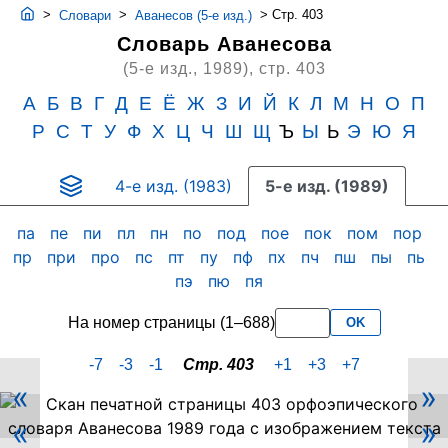
>
>
>
Стр. 403
Словари
Аванесов (5-е изд.)
Словарь Аванесова
(5-е изд., 1989),
стр. 403
А
Б
В
Г
Д
Е
Ё
Ж
З
И
Й
К
Л
М
Н
О
П
Р
С
Т
У
Ф
Х
Ц
Ч
Ш
Щ
Ъ
Ы
Ь
Э
Ю
Я
4-е изд. (1983)
5-е изд. (1989)
па
пе
пи
пл
пн
по
под
пое
пок
пом
пор
пр
при
про
пс
пт
пу
пф
пх
пч
пш
пы
пь
пэ
пю
пя
На номер страницы (1–688)
OK
-7
-3
-1
Стр. 403
+1
+3
+7
«
»
Скан
«
»
PDF-