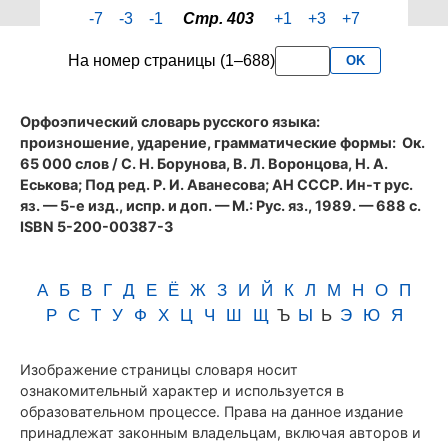
страницы
-7
-3
-1
Стр. 403
+1
+3
+7
403
словаря
На номер страницы (1–688)
OK
Аванесова
(1989)
Орфоэпический словарь русского языка:
произношение, ударение, грамматические формы
: Ок.
65 000 слов / С. Н. Борунова, В. Л. Воронцова, Н. А.
Еськова; Под ред. Р. И. Аванесова; АН СССР. Ин-т рус.
яз. — 5-е изд., испр. и доп. — М.: Рус. яз., 1989. — 688 с.
ISBN 5-200-00387-3
А
Б
В
Г
Д
Е
Ё
Ж
З
И
Й
К
Л
М
Н
О
П
Р
С
Т
У
Ф
Х
Ц
Ч
Ш
Щ
Ъ
Ы
Ь
Э
Ю
Я
Изображение страницы словаря носит
ознакомительный характер и используется в
образовательном процессе. Права на данное издание
принадлежат законным владельцам, включая авторов и