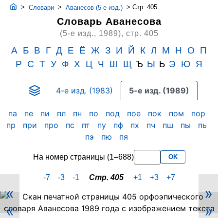
>
>
>
Стр. 405
Словари
Аванесов (5-е изд.)
Словарь Аванесова
(5-е изд., 1989),
стр. 405
А
Б
В
Г
Д
Е
Ё
Ж
З
И
Й
К
Л
М
Н
О
П
Р
С
Т
У
Ф
Х
Ц
Ч
Ш
Щ
Ъ
Ы
Ь
Э
Ю
Я
4-е изд. (1983)
5-е изд. (1989)
па
пе
пи
пл
пн
по
под
пое
пок
пом
пор
пр
при
про
пс
пт
пу
пф
пх
пч
пш
пы
пь
пэ
пю
пя
На номер страницы (1–688)
OK
-7
-3
-1
Стр. 405
+1
+3
+7
«
»
Скан
«
»
PDF-