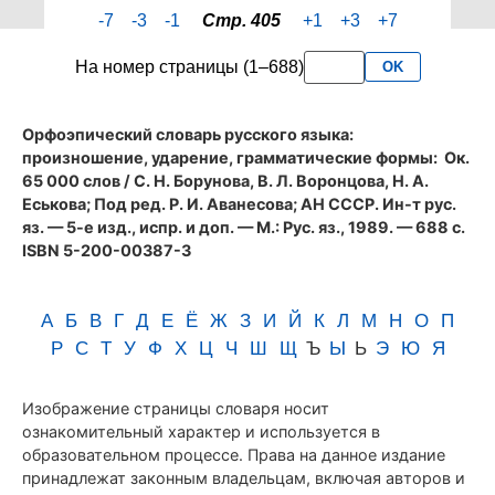
страницы
-7
-3
-1
Стр. 405
+1
+3
+7
405
словаря
На номер страницы (1–688)
OK
Аванесова
(1989)
Орфоэпический словарь русского языка:
произношение, ударение, грамматические формы
: Ок.
65 000 слов / С. Н. Борунова, В. Л. Воронцова, Н. А.
Еськова; Под ред. Р. И. Аванесова; АН СССР. Ин-т рус.
яз. — 5-е изд., испр. и доп. — М.: Рус. яз., 1989. — 688 с.
ISBN 5-200-00387-3
А
Б
В
Г
Д
Е
Ё
Ж
З
И
Й
К
Л
М
Н
О
П
Р
С
Т
У
Ф
Х
Ц
Ч
Ш
Щ
Ъ
Ы
Ь
Э
Ю
Я
Изображение страницы словаря носит
ознакомительный характер и используется в
образовательном процессе. Права на данное издание
принадлежат законным владельцам, включая авторов и