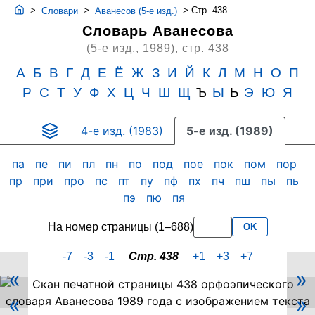
>
>
>
Стр. 438
Словари
Аванесов (5-е изд.)
Словарь Аванесова
(5-е изд., 1989),
стр. 438
А
Б
В
Г
Д
Е
Ё
Ж
З
И
Й
К
Л
М
Н
О
П
Р
С
Т
У
Ф
Х
Ц
Ч
Ш
Щ
Ъ
Ы
Ь
Э
Ю
Я
4-е изд. (1983)
5-е изд. (1989)
па
пе
пи
пл
пн
по
под
пое
пок
пом
пор
пр
при
про
пс
пт
пу
пф
пх
пч
пш
пы
пь
пэ
пю
пя
На номер страницы (1–688)
OK
-7
-3
-1
Стр. 438
+1
+3
+7
«
»
Скан
«
»
PDF-