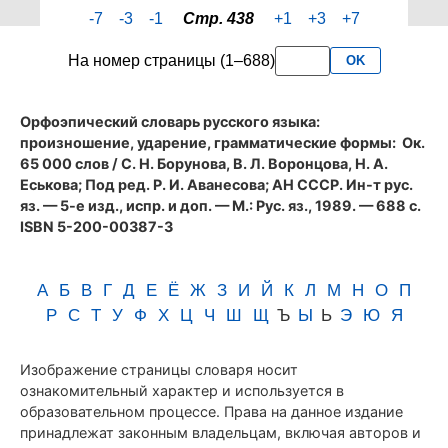
страницы
-7
-3
-1
Стр. 438
+1
+3
+7
438
словаря
На номер страницы (1–688)
OK
Аванесова
(1989)
Орфоэпический словарь русского языка:
произношение, ударение, грамматические формы
: Ок.
65 000 слов / С. Н. Борунова, В. Л. Воронцова, Н. А.
Еськова; Под ред. Р. И. Аванесова; АН СССР. Ин-т рус.
яз. — 5-е изд., испр. и доп. — М.: Рус. яз., 1989. — 688 с.
ISBN 5-200-00387-3
А
Б
В
Г
Д
Е
Ё
Ж
З
И
Й
К
Л
М
Н
О
П
Р
С
Т
У
Ф
Х
Ц
Ч
Ш
Щ
Ъ
Ы
Ь
Э
Ю
Я
Изображение страницы словаря носит
ознакомительный характер и используется в
образовательном процессе. Права на данное издание
принадлежат законным владельцам, включая авторов и