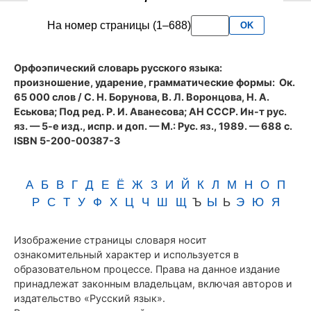
словаря
На номер страницы (1–688)
OK
Аванесова
(1989)
Орфоэпический словарь русского языка:
произношение, ударение, грамматические формы
: Ок.
65 000 слов / С. Н. Борунова, В. Л. Воронцова, Н. А.
Еськова; Под ред. Р. И. Аванесова; АН СССР. Ин-т рус.
яз. — 5-е изд., испр. и доп. — М.: Рус. яз., 1989. — 688 с.
ISBN 5-200-00387-3
А
Б
В
Г
Д
Е
Ё
Ж
З
И
Й
К
Л
М
Н
О
П
Р
С
Т
У
Ф
Х
Ц
Ч
Ш
Щ
Ъ
Ы
Ь
Э
Ю
Я
Изображение страницы словаря носит
ознакомительный характер и используется в
образовательном процессе. Права на данное издание
принадлежат законным владельцам, включая авторов и
издательство «Русский язык».