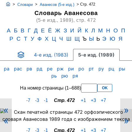
>
>
>
Стр. 472
Словари
Аванесов (5-е изд.)
Словарь Аванесова
(5-е изд., 1989),
стр. 472
А
Б
В
Г
Д
Е
Ё
Ж
З
И
Й
К
Л
М
Н
О
П
Р
С
Т
У
Ф
Х
Ц
Ч
Ш
Щ
Ъ
Ы
Ь
Э
Ю
Я
4-е изд. (1983)
5-е изд. (1989)
ра
рас
рв
рд
ре
рж
ри
ро
рт
ру
рц
ры
рь
рю
ря
На номер страницы (1–688)
OK
-7
-3
-1
Стр. 472
+1
+3
+7
«
»
Скан
«
»
PDF-
страницы
-7
-3
-1
Стр. 472
+1
+3
+7
472