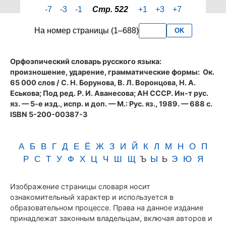
страницы
-7
-3
-1
Стр. 522
+1
+3
+7
522
словаря
На номер страницы (1–688)
OK
Аванесова
(1989)
Орфоэпический словарь русского языка:
произношение, ударение, грамматические формы
: Ок.
65 000 слов / С. Н. Борунова, В. Л. Воронцова, Н. А.
Еськова; Под ред. Р. И. Аванесова; АН СССР. Ин-т рус.
яз. — 5-е изд., испр. и доп. — М.: Рус. яз., 1989. — 688 с.
ISBN 5-200-00387-3
А
Б
В
Г
Д
Е
Ё
Ж
З
И
Й
К
Л
М
Н
О
П
Р
С
Т
У
Ф
Х
Ц
Ч
Ш
Щ
Ъ
Ы
Ь
Э
Ю
Я
Изображение страницы словаря носит
ознакомительный характер и используется в
образовательном процессе. Права на данное издание
принадлежат законным владельцам, включая авторов и