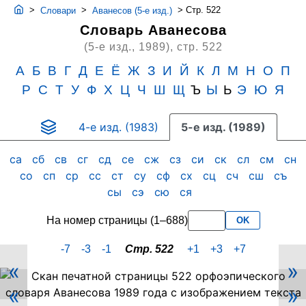
>
>
>
Стр. 522
Словари
Аванесов (5-е изд.)
Словарь Аванесова
(5-е изд., 1989),
стр. 522
А
Б
В
Г
Д
Е
Ё
Ж
З
И
Й
К
Л
М
Н
О
П
Р
С
Т
У
Ф
Х
Ц
Ч
Ш
Щ
Ъ
Ы
Ь
Э
Ю
Я
4-е изд. (1983)
5-е изд. (1989)
са
сб
св
сг
сд
се
сж
сз
си
ск
сл
см
сн
со
сп
ср
сс
ст
су
сф
сх
сц
сч
сш
съ
сы
сэ
сю
ся
На номер страницы (1–688)
OK
-7
-3
-1
Стр. 522
+1
+3
+7
«
»
Скан
«
»
PDF-