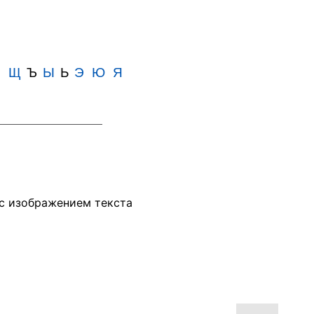
Ш
Щ
Ъ
Ы
Ь
Э
Ю
Я