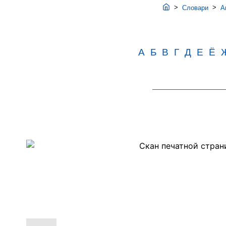
>
>
Словари
Ав
А
Б
В
Г
Д
Е
Ё
Скан
PDF-
страницы
570
словаря
Аванесова
(1989)