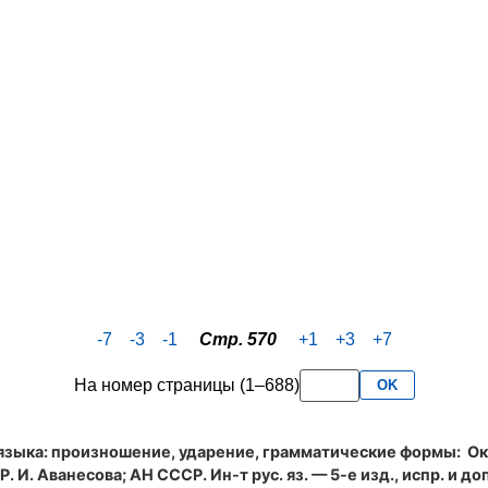
-7
-3
-1
Стр. 570
+1
+3
+7
На номер страницы (1–688)
OK
языка: произношение, ударение, грамматические формы
: Ок
. И. Аванесова; АН СССР. Ин-т рус. яз. — 5-е изд., испр. и доп.