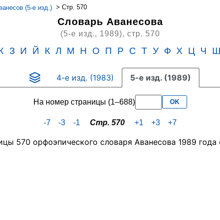
>
Стр. 570
анесов (5-е изд.)
Словарь Аванесова
(5-е изд., 1989),
стр. 570
Ж
З
И
Й
К
Л
М
Н
О
П
Р
С
Т
У
Ф
Х
Ц
Ч
4-е изд. (1983)
5-е изд. (1989)
На номер страницы (1–688)
OK
-7
-3
-1
Стр. 570
+1
+3
+7