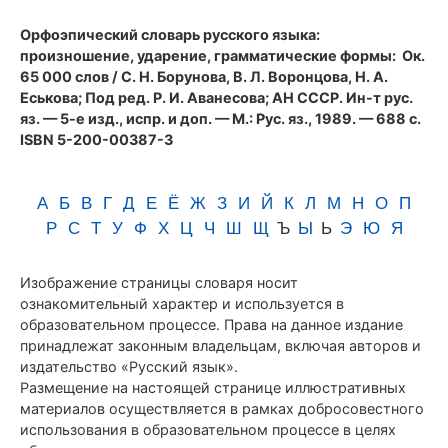
(1989)
Орфоэпический словарь русского языка:
произношение, ударение, грамматические формы
: Ок.
65 000 слов / С. Н. Борунова, В. Л. Воронцова, Н. А.
Еськова; Под ред. Р. И. Аванесова; АН СССР. Ин-т рус.
яз. — 5-е изд., испр. и доп. — М.: Рус. яз., 1989. — 688 с.
ISBN 5-200-00387-3
А
Б
В
Г
Д
Е
Ё
Ж
З
И
Й
К
Л
М
Н
О
П
Р
С
Т
У
Ф
Х
Ц
Ч
Ш
Щ
Ъ
Ы
Ь
Э
Ю
Я
Изображение страницы словаря носит
ознакомительный характер и используется в
образовательном процессе. Права на данное издание
принадлежат законным владельцам, включая авторов и
издательство «Русский язык».
Размещение на настоящей странице иллюстративных
материалов осуществляется в рамках добросовестного
использования в образовательном процессе в целях