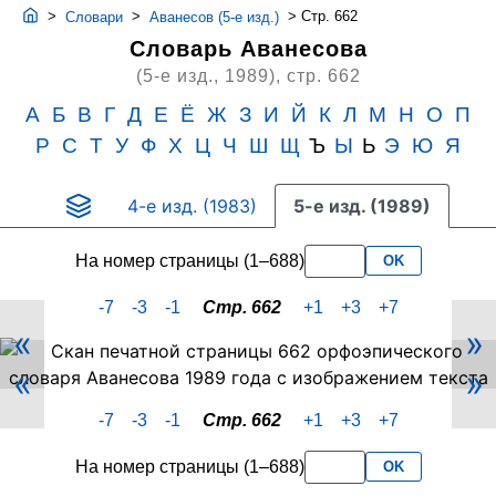
>
>
>
Стр. 662
Словари
Аванесов (5-е изд.)
Словарь Аванесова
(5-е изд., 1989),
стр. 662
А
Б
В
Г
Д
Е
Ё
Ж
З
И
Й
К
Л
М
Н
О
П
Р
С
Т
У
Ф
Х
Ц
Ч
Ш
Щ
Ъ
Ы
Ь
Э
Ю
Я
4-е изд. (1983)
5-е изд. (1989)
На номер страницы (1–688)
OK
-7
-3
-1
Стр. 662
+1
+3
+7
«
»
Скан
«
»
PDF-
страницы
-7
-3
-1
Стр. 662
+1
+3
+7
662
словаря
На номер страницы (1–688)
OK
Аванесова